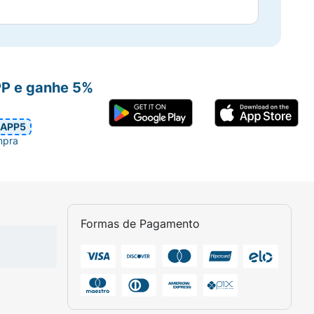
PP e ganhe 5%
APP5
mpra
Formas de Pagamento