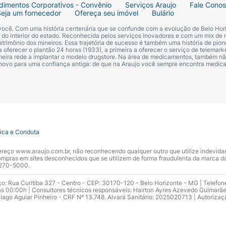
dimentos Corporativos - Convênio
Serviços Araujo
Fale Cono
Seja um fornecedor
Ofereça seu imóvel
Bulário
 você. Com uma história centenária que se confunde com a evolução de Belo Hori
s do interior do estado. Reconhecida pelos serviços inovadores e com um mix de 
trimônio dos mineiros. Essa trajetória de sucesso é também uma história de pion
 oferecer o plantão 24 horas (1933), a primeira a oferecer o serviço de telemarke
primeira rede a implantar o modelo drugstore. Na área de medicamentos, também nã
 novo para uma confiança antiga: de que na Araujo você sempre encontra medi
tica e Conduta
ndereço www.araujo.com.br, não reconhecendo qualquer outro que utilize indevid
pras em sites desconhecidos que se utilizem de forma fraudulenta da marca d
 3270-5000.
ço: Rua Curitiba 327 - Centro - CEP: 30170-120 - Belo Horizonte - MG | Telefon
s 00:00h | Consultores técnicos responsáveis: Hairton Ayres Azevedo Guimarã
hiago Aguiar Pinheiro - CRF Nº 13.748. Alvará Sanitário: 2025020713 | Autorizaç