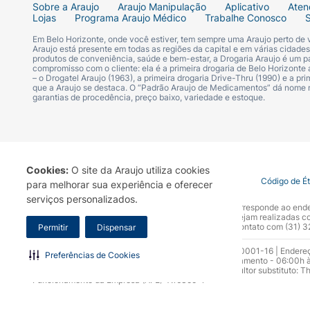
Sobre a Araujo
Araujo Manipulação
Aplicativo
Aten
Lojas
Programa Araujo Médico
Trabalhe Conosco
Em Belo Horizonte, onde você estiver, tem sempre uma Araujo perto de
Araujo está presente em todas as regiões da capital e em várias cidade
produtos de conveniência, saúde e bem-estar, a Drogaria Araujo é um pa
compromisso com o cliente: ela é a primeira drogaria de Belo Horizonte a
– o Drogatel Araujo (1963), a primeira drogaria Drive-Thru (1990) e a 
que a Araujo se destaca. O “Padrão Araujo de Medicamentos” dá nome
garantias de procedência, preço baixo, variedade e estoque.
Cookies:
O site da Araujo utiliza cookies
Termo de Uso
Portal da Privacidade
Covid-19
Código de É
para melhorar sua experiência e oferecer
serviços personalizados.
A Drogaria Araujo S/A informa que o seu site oficial corresponde ao e
marca. Para sua segurança recomendamos que não sejam realizadas com
Araujo S.A. Em caso de dúvidas, gentileza entrar em contato com (31)
Permitir
Dispensar
Razão Social: Drogaria Araujo S.A | CNPJ: 17.256.512.0001-16 | Endere
Preferências de Cookies
0300.313.1010 e (31) 3270-5000 Horário de funcionamento - 06:00h à
10.965 | Yasmin Silva Alvarenga – CRF 52.584 - Consultor substituto: T
Funcionamento da Empresa (AFE): 7.16355-1