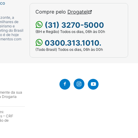
sco
Compre pelo
Drogatel
zonte, a
milhares de
(31) 3270-5000
eirismo e
ting do Brasil
(BH e Região) Todos os dias, 06h às 00h
o é de hoje
camentos com
0300.313.1010.
(Todo Brasil) Todos os dias, 06h às 00h
amente da sua
a Drogaria
es:
es – CRF
ão de