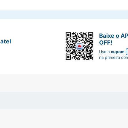
Baixe o A
atel
OFF!
Use o
cupom
na primeira co