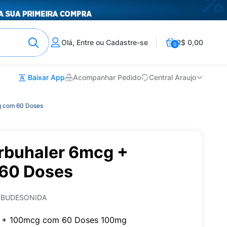
Olá, Entre ou Cadastre-se
R$ 0,00
0
Baixar App
Acompanhar Pedido
Central Araujo
g com 60 Doses
rbuhaler 6mcg +
60 Doses
 BUDESONIDA
g + 100mcg com 60 Doses 100mg