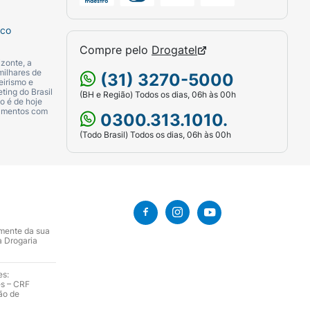
erol di-hidratado e 400 mcg de
sco
esonida.
Compre pelo
Drogatel
zonte, a
milhares de
(31) 3270-5000
eirismo e
ting do Brasil
(BH e Região) Todos os dias, 06h às 00h
o é de hoje
camentos com
0300.313.1010.
(Todo Brasil) Todos os dias, 06h às 00h
mento da asma nos casos em que o uso de
(vide Posologia).
 no tratamento regular de pacientes
amente da sua
a de exacerbações (vide Posologia).
a Drogaria
ormoterol que possui diferentes maneiras
es:
es – CRF
adas pela inflamação das vias aéreas. A
ão de
a mais fácil a respiração.