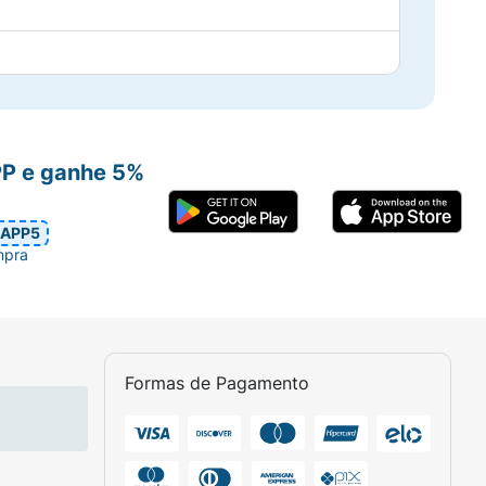
PP e ganhe 5%
ó inalante de 6/200 mcg/inalação em
tubo contendo 60 doses.
APP5
mpra
ol di-hidratado e 100 mcg de budesonida.
Formas de Pagamento
ol di-hidratado e 200 mcg de budesonida.