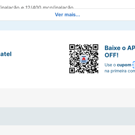
inalação e 12/400 mcg/inalação.
Ver mais...
erol di-hidratado/budesonida.
Baixe o A
g/inalação em embalagem com 1 tubo contendo 60 doses.P
atel
OFF!
ó inalante de 12/400 mcg/inalação em embalagem com 1 
Use o
cupom
na primeira co
(vide Posologia no item 6).
ção:
Cada inalação contém 6 mcg de fumarato de formoter
e formoterol di-hidratado e de 80 mcg de budesonida.
ção:
Cada inalação contém 6 mcg de fumarato de formoter
e formoterol di-hidratado e de 160 mcg de budesonida.