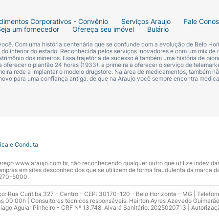
ação:
Cada inalação contém 12 mcg de fumarato de formot
dimentos Corporativos - Convênio
Serviços Araujo
Fale Cono
 fumarato de formoterol di-hidratado e de 320 mcg de bud
Seja um fornecedor
Ofereça seu imóvel
Bulário
 você. Com uma história centenária que se confunde com a evolução de Belo Hori
er resíduo de proteína do leite).
s do interior do estado. Reconhecida pelos serviços inovadores e com um mix de 
trimônio dos mineiros. Essa trajetória de sucesso é também uma história de pion
 oferecer o plantão 24 horas (1933), a primeira a oferecer o serviço de telemarke
primeira rede a implantar o modelo drugstore. Na área de medicamentos, também nã
UE ESTE MEDICAMENTO É INDICADO?
 novo para uma confiança antiga: de que na Araujo você sempre encontra medi
s de idade) SYMBICORT TURBUHALER está indicado no trata
 com um beta-2 agonista de ação prolongada) é apropriado 
tica e Conduta
POC).Em adultos SYMBICORT TURBUHALER está indicado
ndereço www.araujo.com.br, não reconhecendo qualquer outro que utilize indevid
POC) moderada a grave, com sintomas frequentes e históri
pras em sites desconhecidos que se utilizem de forma fraudulenta da marca d
 3270-5000.
?
SYMBICORT TURBUHALER é uma mistura de budesonida e f
ço: Rua Curitiba 327 - Centro - CEP: 30170-120 - Belo Horizonte - MG | Telefon
s 00:00h | Consultores técnicos responsáveis: Hairton Ayres Azevedo Guimarã
ença pulmonar obstrutiva crônica). Essas doenças são caus
hiago Aguiar Pinheiro - CRF Nº 13.748. Alvará Sanitário: 2025020713 | Autorizaç
quanto que o formoterol amplia as vias respiratórias e torn