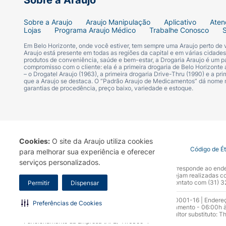
Sobre a Araujo
SYMBICORT TURBUHALER 12/400 mcg/inal
Sobre a Araujo
Araujo Manipulação
Aplicativo
Aten
budesonida. A dose liberada é de 9 mcg de
Lojas
Programa Araujo Médico
Trabalhe Conosco
Em Belo Horizonte, onde você estiver, tem sempre uma Araujo perto de
Excipiente: lactose monoidratada (pode cont
Araujo está presente em todas as regiões da capital e em várias cidade
produtos de conveniência, saúde e bem-estar, a Drogaria Araujo é um pa
compromisso com o cliente: ela é a primeira drogaria de Belo Horizonte a
– o Drogatel Araujo (1963), a primeira drogaria Drive-Thru (1990) e a 
II) INFORMAÇÕES AO PACIENTE1. PARA Q
que a Araujo se destaca. O “Padrão Araujo de Medicamentos” dá nome
garantias de procedência, preço baixo, variedade e estoque.
ASMA.
Em adultos e crianças (a partir de 4 ano
uma associação (corticosteroide inalatório
Cookies:
O site da Araujo utiliza cookies
Termo de Uso
Portal da Privacidade
Covid-19
Código de É
para melhorar sua experiência e oferecer
DOENÇA PULMONAR OBSTRUTIVA CRÔNICA (D
serviços personalizados.
A Drogaria Araujo S/A informa que o seu site oficial corresponde ao e
com doença pulmonar obstrutiva crônica (D
marca. Para sua segurança recomendamos que não sejam realizadas com
Araujo S.A. Em caso de dúvidas, gentileza entrar em contato com (31)
Permitir
Dispensar
2. COMO ESTE MEDICAMENTO FUNCIONA
Razão Social: Drogaria Araujo S.A | CNPJ: 17.256.512.0001-16 | Endere
Preferências de Cookies
0300.313.1010 e (31) 3270-5000 Horário de funcionamento - 06:00h à
de tratar doenças respiratórias (asma e do
10.965 | Yasmin Silva Alvarenga – CRF 52.584 - Consultor substituto: T
budesonida reduz e previne a inflamação, en
Funcionamento da Empresa (AFE): 7.16355-1