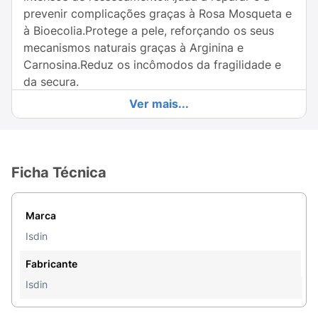
prevenir complicações graças à Rosa Mosqueta e
à Bioecolia.Protege a pele, reforçando os seus
mecanismos naturais graças à Arginina e
Carnosina.Reduz os incômodos da fragilidade e
da secura.
Ver mais...
Mais que um hidratante polológico
Preserva a
barreira cutânea e alivia a coceira graças à Ureia
Isdin e ao Polidocanol.Diminui mais a secura que
um creme podológico.
Ficha Técnica
Modo de usar:
Aplicar 2 vezes ao dia sobre a pele
limpa com uma massagem suave. Recomenda-se
Marca
um uso prolongado para obter melhres
Isdin
resultados.
Fabricante
Isdin