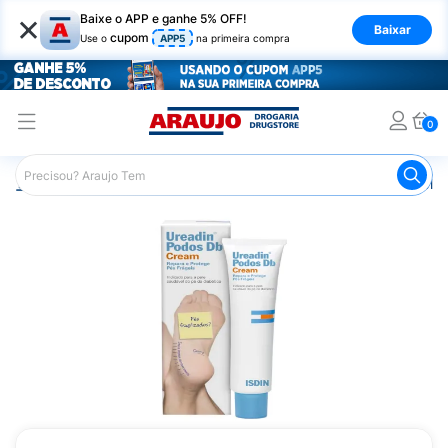
×
Baixe o APP e ganhe 5% OFF!
Baixar
cupom
Use o
APP5
na primeira compra
0
Araujo
Dermocosméticos
Dermocosméticos para as Mão