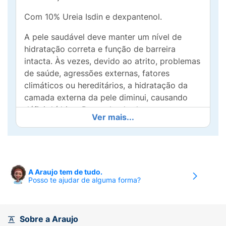
Com 10% Ureia Isdin e dexpantenol.
A pele saudável deve manter um nível de
hidratação correta e função de barreira
intacta. Às vezes, devido ao atrito, problemas
de saúde, agressões externas, fatores
climáticos ou hereditários, a hidratação da
camada externa da pele diminui, causando
déficit hídrico. Dependendo da sua
Ver mais...
intensidade, as manifestações podem ocorrer
em diferentes graus: a secura geral e
escamação, com aumento da espessura da
pele nas zonas de apoio ou de pressão.
A Araujo tem de tudo.
Ureadin Rx é uma loção hidratante com 10%
Posso te ajudar de alguma forma?
de uréia Isdin e Dexpantenol que é ideal para
o combate a pele seca. Graças à sua
formulação, o Ureadin Rx combate a pele
Sobre a Araujo