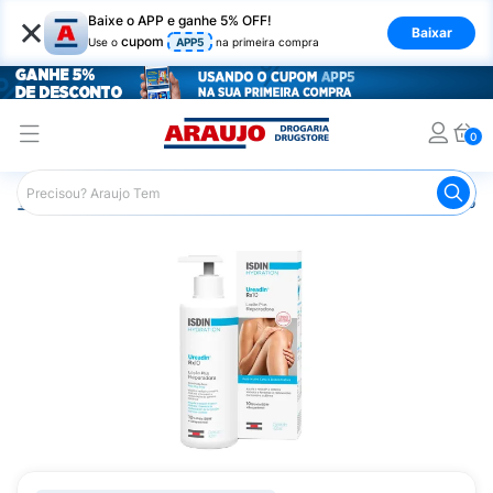
×
Baixe o APP e ganhe 5% OFF!
Baixar
cupom
Use o
APP5
na primeira compra
0
Araujo
Dermocosméticos
Dermocosméticos para o Corp