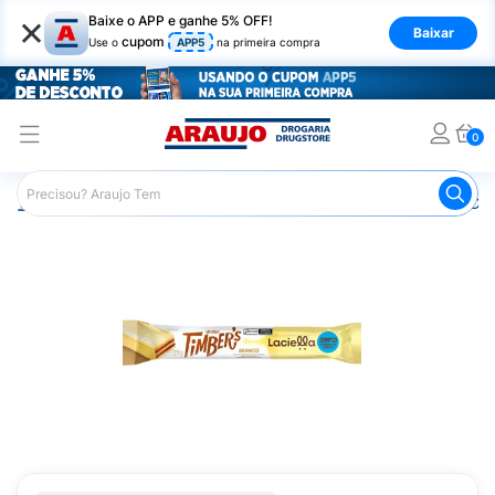
×
Baixe o APP e ganhe 5% OFF!
Baixar
cupom
Use o
APP5
na primeira compra
0
Araujo
Nutrição Saudável
Alimentos Diet
Biscoito Die