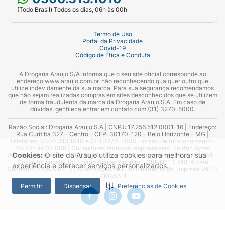
(Todo Brasil) Todos os dias, 06h às 00h
Termo de Uso
Portal da Privacidade
Covid-19
Código de Ética e Conduta
A Drogaria Araujo S/A informa que o seu site oficial corresponde ao
endereço www.araujo.com.br, não reconhecendo qualquer outro que
utilize indevidamente da sua marca. Para sua segurança recomendamos
que não sejam realizadas compras em sites desconhecidos que se utilizem
de forma fraudulenta da marca da Drogaria Araujo S.A. Em caso de
dúvidas, gentileza entrar em contato com (31) 3270-5000.
Razão Social: Drogaria Araujo S.A | CNPJ: 17.256.512.0001-16 | Endereço:
Rua Curitiba 327 - Centro - CEP: 30170-120 - Belo Horizonte - MG |
Telefones: 0300.313.1010 e (31) 3270-5000 Horário de funcionamento -
06:00h às 00:00h | Consultores técnicos responsáveis: Hairton Ayres
Cookies:
O site da Araujo utiliza cookies para melhorar sua
Azevedo Guimarães – CRF 10.965 | Yasmin Silva Alvarenga – CRF 52.584 -
Consultor substituto: Thiago Aguiar Pinheiro - CRF Nº 13.748. Alvará
experiência e oferecer serviços personalizados.
Sanitário: 2025020713 | Autorização de Funcionamento da Empresa (AFE):
7.16355-1
Permitir
Dispensar
Preferências de Cookies