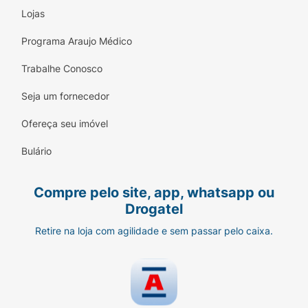
Lojas
Experimente a linha de chocolates Timber’s Wafer
e descubra uma nova dimensão de sabor. Deixe-
Programa Araujo Médico
se envolver por essa experiência única e
Trabalhe Conosco
apaixone-se pelos nossos chocolates crocantes e
cremosos. Estamos ansiosos para compartilhar
Seja um fornecedor
esse doce momento com você.
Ofereça seu imóvel
Bulário
Compre pelo site, app, whatsapp ou
Drogatel
Retire na loja com agilidade e sem passar pelo caixa.