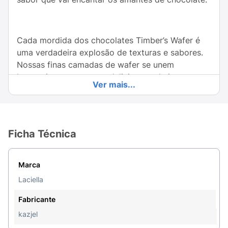
Cada mordida dos chocolates Timber’s Wafer é
uma verdadeira explosão de texturas e sabores.
Nossas finas camadas de wafer se unem
harmoniosamente a um delicioso recheio
Ver mais...
cremoso, proporcionando uma experiência
sensorial única e envolvente.
Ficha Técnica
Seja para momentos de lazer ou para
compartilhar com amigos e familiares, a linha de
Marca
chocolates Timber’s Wafer oferece opções para
todos os gostos. Desde o sabor clássico original
Laciella
ao sabor chocolate branco, para satisfazer até os
Fabricante
paladares mais exigentes.
kazjel