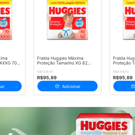
xima
Fralda Huggies Máxima
Fralda Hu
 XXXG 70
Proteção Tamanho XG 82
Proteção 
Unidades Des...
Unidades D
R$138,19
R$138,19
R$95,89
R$95,89
nar
Adicionar