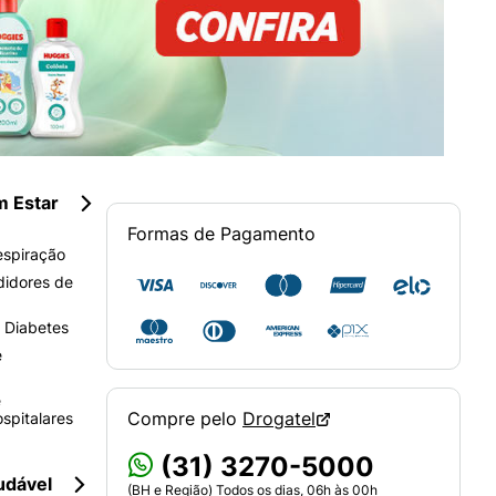
m Estar
Formas de Pagamento
espiração
didores de
 Diabetes
e
e
Compre pelo
Drogatel
spitalares
(31) 3270-5000
udável
(BH e Região) Todos os dias, 06h às 00h