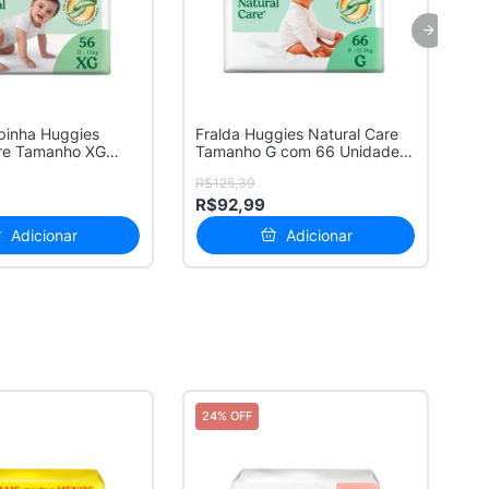
pinha Huggies
Fralda Huggies Natural Care
Fr
are Tamanho XG
Tamanho G com 66 Unidades
Na
.
Des...
Pa
R$125,39
R$
R$92,99
R
Adicionar
Adicionar
24% OFF
2