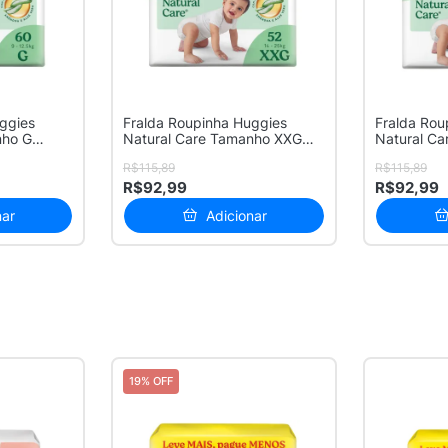
ggies
Fralda Roupinha Huggies
Fralda Rou
nho G
Natural Care Tamanho XXG
Natural C
Pacote H...
Pacote Hi..
R$115,89
R$115,89
R$92,99
R$92,99
nar
Adicionar
19% OFF