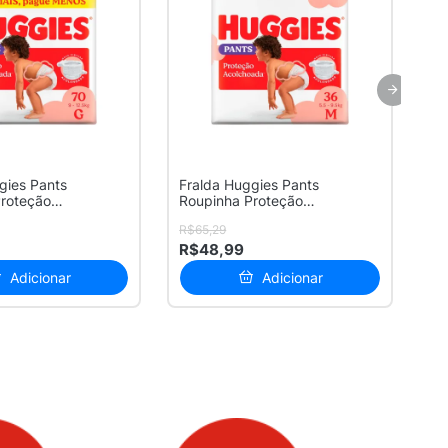
gies Pants
Fralda Huggies Pants
Fr
Proteção
Roupinha Proteção
Ro
 Tamanho...
Acolchoada Tamanho...
Ac
R$65,29
R$
R$48,99
R
Adicionar
Adicionar