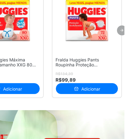
ggies Máxima
Fralda Huggies Pants
Fr
Tamanho XXG 80
Roupinha Proteção
Pr
e...
Acolchoada Tamanho...
Un
R$134,39
R$
R$99,89
R
Adicionar
Adicionar