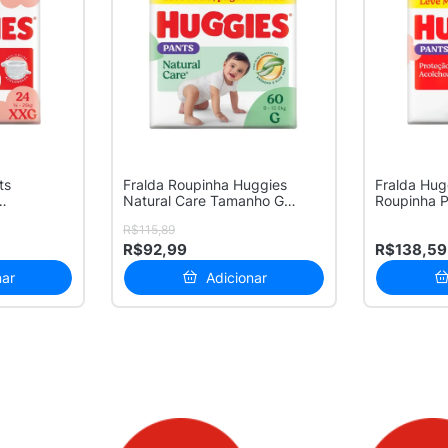
ts
Fralda Roupinha Huggies
Fralda Hug
Natural Care Tamanho G
Roupinha 
o...
Pacote Hip...
Acolchoada
R$115,89
R$92,99
R$138,59
nar
Adicionar