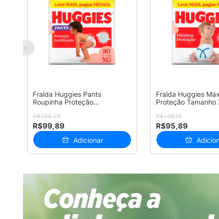
Fralda Huggies Pants
Fralda Huggies Má
Roupinha Proteção
Proteção Tamanho
Acolchoada Tamanho...
Unidades D...
R$134,39
R$138,19
R$99,89
R$95,89
Adicionar
Adicio