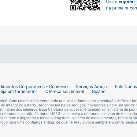
Use o
cupom
na primeira co
dimentos Corporativos - Convênio
Serviços Araujo
Fale Cono
Seja um fornecedor
Ofereça seu imóvel
Bulário
 você. Com uma história centenária que se confunde com a evolução de Belo Hori
s do interior do estado. Reconhecida pelos serviços inovadores e com um mix de 
trimônio dos mineiros. Essa trajetória de sucesso é também uma história de pion
 oferecer o plantão 24 horas (1933), a primeira a oferecer o serviço de telemarke
primeira rede a implantar o modelo drugstore. Na área de medicamentos, também nã
 novo para uma confiança antiga: de que na Araujo você sempre encontra medi