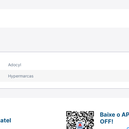
Adocyl
Hypermarcas
Baixe o A
atel
OFF!