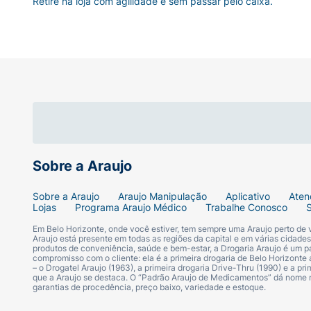
Retire na loja com agilidade e sem passar pelo caixa.
Sobre a Araujo
Sobre a Araujo
Araujo Manipulação
Aplicativo
Aten
Lojas
Programa Araujo Médico
Trabalhe Conosco
Em Belo Horizonte, onde você estiver, tem sempre uma Araujo perto de
Araujo está presente em todas as regiões da capital e em várias cidade
produtos de conveniência, saúde e bem-estar, a Drogaria Araujo é um pa
compromisso com o cliente: ela é a primeira drogaria de Belo Horizonte a
– o Drogatel Araujo (1963), a primeira drogaria Drive-Thru (1990) e a 
que a Araujo se destaca. O “Padrão Araujo de Medicamentos” dá nome
garantias de procedência, preço baixo, variedade e estoque.