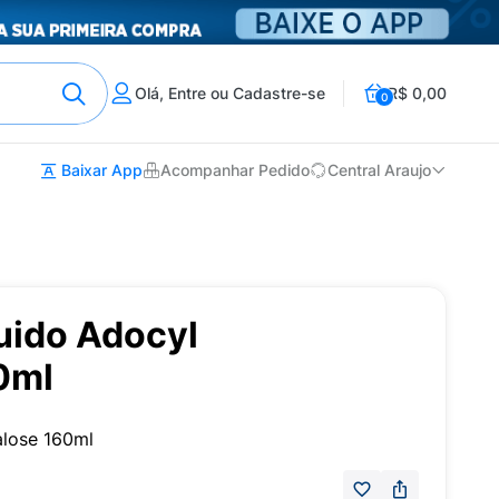
Olá, Entre ou Cadastre-se
R$ 0,00
0
Baixar App
Acompanhar Pedido
Central Araujo
uido Adocyl
0ml
lose 160ml