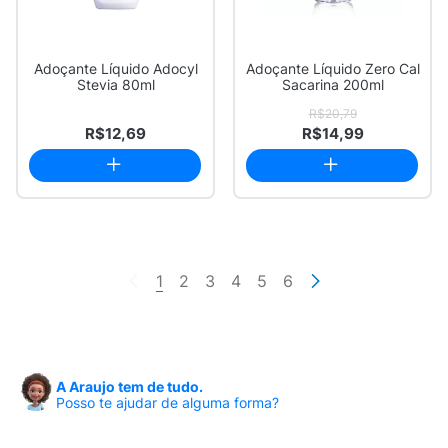
Adoçante Líquido Adocyl
Adoçante Líquido Zero Cal
Stevia 80ml
Sacarina 200ml
R$20,79
R$12,69
R$14,99
1
2
3
4
5
6
A Araujo tem de tudo.
Posso te ajudar de alguma forma?