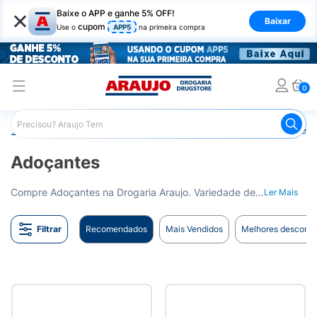
×
Baixe o APP e ganhe 5% OFF!
Baixar
cupom
Use o
APP5
na primeira compra
0
Araujo
Nutrição Saudável
Alimentos Diet
Adoçantes
Adoçantes
Compre Adoçantes na Drogaria Araujo. Variedade de marcas e tipos para atender às suas necessidades dietéticas. Entrega para todo o Brasil.
Ler Mais
Filtrar
Recomendados
Mais Vendidos
Melhores desconto