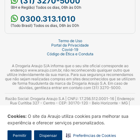
(31) 3270-5000
(BH e Região) Todos os dias, 06h às 00h
0300.313.1010
(Todo Brasil) Todos os dias, 06h às 00h
Termo de Uso
Portal da Privacidade
Covid-19
Código de Ética e Conduta
A Drogaria Araujo S/A informa que o seu site oficial corresponde ao
endereço www.araujo.com.br, não reconhecendo qualquer outro que
utilize indevidamente da sua marca. Para sua segurança recomendamos
que não sejam realizadas compras em sites desconhecidos que se utilizem
de forma fraudulenta da marca da Drogaria Araujo S.A. Em caso de
dúvidas, gentileza entrar em contato com (31) 3270-5000.
Razão Social: Drogaria Araujo S.A | CNPJ: 17.256.512.0001-16 | Endereço:
Rua Curitiba 327 - Centro - CEP: 30170-120 - Belo Horizonte - MG |
Telefones: 0300.313.1010 e (31) 3270-5000 Horário de funcionamento -
06:00h às 00:00h | Consultores técnicos responsáveis: Hairton Ayres
Cookies:
O site da Araujo utiliza cookies para melhorar sua
Azevedo Guimarães – CRF 10.965 | Yasmin Silva Alvarenga – CRF 52.584 -
Consultor substituto: Thiago Aguiar Pinheiro - CRF Nº 13.748. Alvará
experiência e oferecer serviços personalizados.
Sanitário: 2025020713 | Autorização de Funcionamento da Empresa (AFE):
7.16355-1
Permitir
Dispensar
Preferências de Cookies