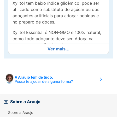
Xylitol tem baixo índice glicêmico, pode ser
utilizado como substituto do açúcar ou dos
adoçantes artificiais para adoçar bebidas e
no preparo de doces.
Xylitol Essential é NON-GMO e 100% natural,
como todo adoçante deve ser. Adoça na
mesma proporção do açúcar, com metade
Ver mais...
das calorias.
Ingredientes
Edulcorante natural xilitol e antiumectante
A Araujo tem de tudo.
dióxido de silício.
Posso te ajudar de alguma forma?
NÃO CONTÉM GLÚTEN.
PODE CONTER DERIVADOS DE LEITE*.
Sobre a Araujo
*PODE APRESENTAR TRAÇOS COMO
Sobre a Araujo
CONSEQUÊNCIA DA PRESENÇA NÃO