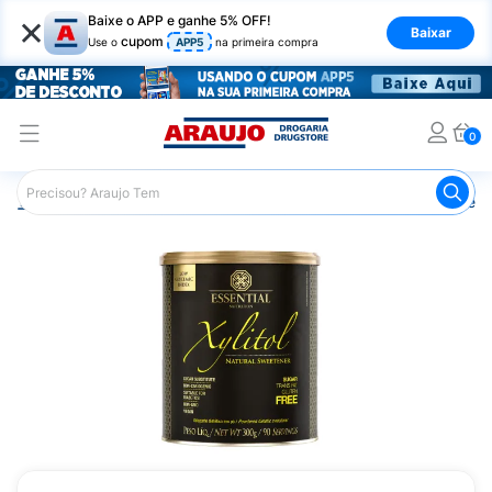
×
Baixe o APP e ganhe 5% OFF!
Baixar
cupom
Use o
APP5
na primeira compra
0
Araujo
Nutrição Saudável
Alimentos Diet
Adoçantes