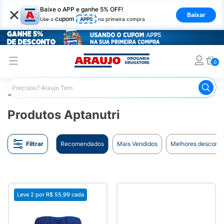
×
Baixe o APP e ganhe 5% OFF!
Baixar
cupom
Use o
APP5
na primeira compra
0
Araujo
Marcas
Danone
Produtos Aptanutri
Produtos Aptanutri
Filtrar
Recomendados
Mais Vendidos
Melhores desconto
Leve 2 por
R$ 55,99
cada