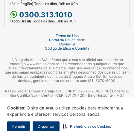
(BH e Região) Todos os dias, 06h às 00h
0300.313.1010
(Todo Brasil) Todos os dias, 06h às 00h
Termo de Uso
Portal da Privacidade
Covid-19
Código de Ética e Conduta
A Drogaria Araujo S/A informa que o seu site oficial corresponde ao
endereço www.araujo.com.br, não reconhecendo qualquer outro que
utilize indevidamente da sua marca. Para sua segurança recomendamos
que não sejam realizadas compras em sites desconhecidos que se utilizem
de forma fraudulenta da marca da Drogaria Araujo S.A. Em caso de
dúvidas, gentileza entrar em contato com (31) 3270-5000.
Razão Social: Drogaria Araujo S.A | CNPJ: 17.256.512.0001-16 | Endereço:
Rua Curitiba 327 - Centro - CEP: 30170-120 - Belo Horizonte - MG |
Telefones: 0300.313.1010 e (31) 3270-5000 Horário de funcionamento -
06:00h às 00:00h | Consultores técnicos responsáveis: Hairton Ayres
Cookies:
O site da Araujo utiliza cookies para melhorar sua
Azevedo Guimarães – CRF 10.965 | Yasmin Silva Alvarenga – CRF 52.584 -
Consultor substituto: Thiago Aguiar Pinheiro - CRF Nº 13.748. Alvará
experiência e oferecer serviços personalizados.
Sanitário: 2025020713 | Autorização de Funcionamento da Empresa (AFE):
7.16355-1
Permitir
Dispensar
Preferências de Cookies