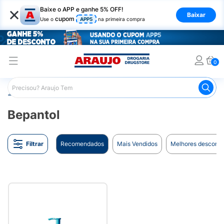
×
Baixe o APP e ganhe 5% OFF!
Baixar
cupom
Use o
APP5
na primeira compra
0
Araujo
Marcas
Bepantol
Bepantol
Filtrar
Recomendados
Mais Vendidos
Melhores desconto