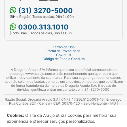
(31) 3270-5000
(BH e Região) Todos os dias, 06h às 00h
0300.313.1010
(Todo Brasil) Todos os dias, 06h às 00h
Termo de Uso
Portal da Privacidade
Covid-19
Código de Ética e Conduta
A Drogaria Araujo S/A informa que o seu site oficial corresponde ao
endereço www.araujo.com.br, não reconhecendo qualquer outro que
utilize indevidamente da sua marca. Para sua segurança recomendamos
que não sejam realizadas compras em sites desconhecidos que se utilizem
de forma fraudulenta da marca da Drogaria Araujo S.A. Em caso de
dúvidas, gentileza entrar em contato com (31) 3270-5000.
Razão Social: Drogaria Araujo S.A | CNPJ: 17.256.512.0001-16 | Endereço:
Rua Curitiba 327 - Centro - CEP: 30170-120 - Belo Horizonte - MG |
Telefones: 0300.313.1010 e (31) 3270-5000 Horário de funcionamento -
06:00h às 00:00h | Consultores técnicos responsáveis: Hairton Ayres
Cookies:
O site da Araujo utiliza cookies para melhorar sua
Azevedo Guimarães – CRF 10.965 | Yasmin Silva Alvarenga – CRF 52.584 -
Consultor substituto: Thiago Aguiar Pinheiro - CRF Nº 13.748. Alvará
experiência e oferecer serviços personalizados.
Sanitário: 2025020713 | Autorização de Funcionamento da Empresa (AFE):