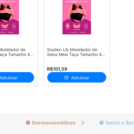
 Modelador de
Soutien Lib Modelador de
Taça Tamanho 44
Seios Meia Taça Tamanho 46
Cor B...
R$101,59
Adicionar
Adicionar
Dermocosméticos
Saúde e Be