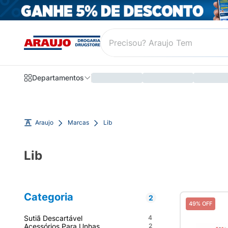
Departamentos
Araujo
Marcas
Lib
Lib
Categoria
2
49% OFF
Sutiã Descartável
4
Acessórios Para Unhas
2