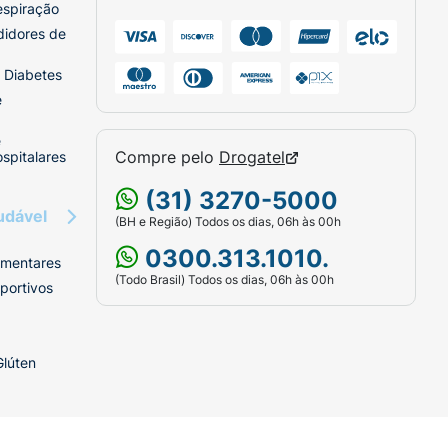
espiração
didores de
 Diabetes
e
e
Compre pelo
Drogatel
spitalares
(31) 3270-5000
udável
(BH e Região) Todos os dias, 06h às 00h
0300.313.1010.
imentares
(Todo Brasil) Todos os dias, 06h às 00h
portivos
Glúten