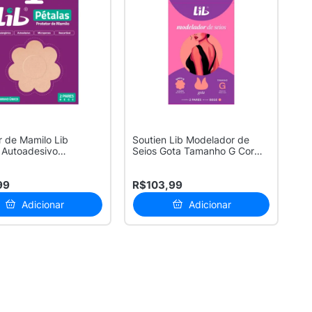
r de Mamilo Lib
Soutien Lib Modelador de
 Autoadesivo
Seios Gota Tamanho G Cor
ável Ta...
Bege co...
99
R$103,99
Adicionar
Adicionar