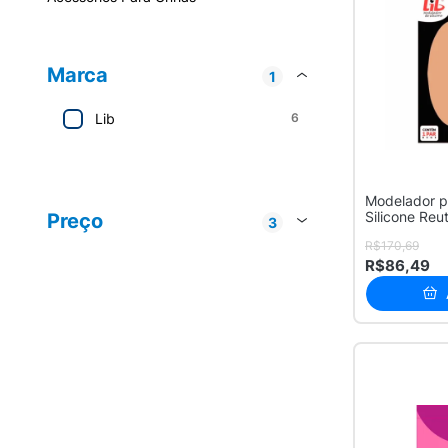
Marca
1
Lib
6
Promag
6
Modelador p
Silicone Reu
Preço
3
M ...
R$ 20 - R$ 50
1
R$170,69
R$ 50 - R$ 100
3
R$86,49
R$ 100 - R$ 200
2