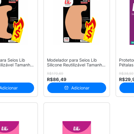
ara Seios Lib
Modelador para Seios Lib
Proteto
tilizável Tamanho
Silicone Reutilizável Tamanho
Pétalas
G ...
Descart
R$170,69
R$38,59
R$86,49
R$29,
Adicionar
Adicionar