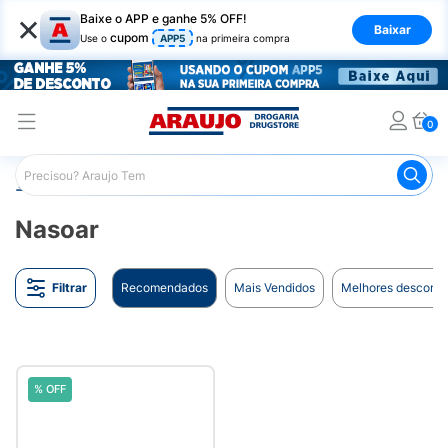
×
Baixe o APP e ganhe 5% OFF!
Baixar
cupom
Use o
APP5
na primeira compra
0
Araujo
Marcas
Nasoar
Nasoar
Filtrar
Recomendados
Mais Vendidos
Melhores desconto
% OFF