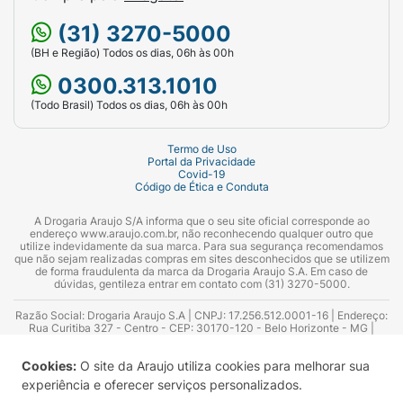
(31) 3270-5000
(BH e Região) Todos os dias, 06h às 00h
0300.313.1010
(Todo Brasil) Todos os dias, 06h às 00h
Termo de Uso
Portal da Privacidade
Covid-19
Código de Ética e Conduta
A Drogaria Araujo S/A informa que o seu site oficial corresponde ao
endereço www.araujo.com.br, não reconhecendo qualquer outro que
utilize indevidamente da sua marca. Para sua segurança recomendamos
que não sejam realizadas compras em sites desconhecidos que se utilizem
de forma fraudulenta da marca da Drogaria Araujo S.A. Em caso de
dúvidas, gentileza entrar em contato com (31) 3270-5000.
Razão Social: Drogaria Araujo S.A | CNPJ: 17.256.512.0001-16 | Endereço:
Rua Curitiba 327 - Centro - CEP: 30170-120 - Belo Horizonte - MG |
Telefones: 0300.313.1010 e (31) 3270-5000 Horário de funcionamento -
06:00h às 00:00h | Consultores técnicos responsáveis: Hairton Ayres
Cookies:
O site da Araujo utiliza cookies para melhorar sua
Azevedo Guimarães – CRF 10.965 | Yasmin Silva Alvarenga – CRF 52.584 -
Consultor substituto: Thiago Aguiar Pinheiro - CRF Nº 13.748. Alvará
experiência e oferecer serviços personalizados.
Sanitário: 2025020713 | Autorização de Funcionamento da Empresa (AFE):