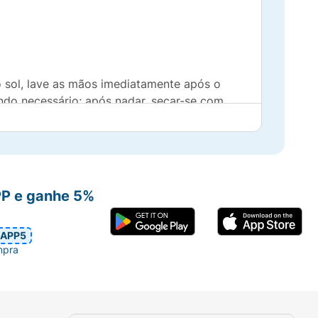
 sol, lave as mãos imediatamente após o
ando necessário; após nadar, secar-se com
ensível que sempre apresenta eritema.
ação da pele. Para crianças menores de 6
osição prolongada da criança ao sol.
PP e ganhe 5%
APP5
mpra