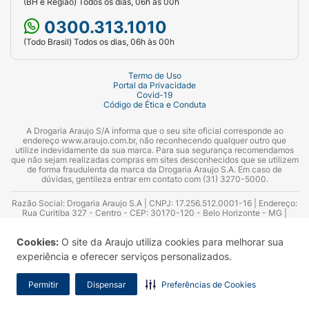
(BH e Região) Todos os dias, 06h às 00h
0300.313.1010
(Todo Brasil) Todos os dias, 06h às 00h
Termo de Uso
Portal da Privacidade
Covid-19
Código de Ética e Conduta
A Drogaria Araujo S/A informa que o seu site oficial corresponde ao
endereço www.araujo.com.br, não reconhecendo qualquer outro que
utilize indevidamente da sua marca. Para sua segurança recomendamos
que não sejam realizadas compras em sites desconhecidos que se utilizem
de forma fraudulenta da marca da Drogaria Araujo S.A. Em caso de
dúvidas, gentileza entrar em contato com (31) 3270-5000.
Razão Social: Drogaria Araujo S.A | CNPJ: 17.256.512.0001-16 | Endereço:
Rua Curitiba 327 - Centro - CEP: 30170-120 - Belo Horizonte - MG |
Telefones: 0300.313.1010 e (31) 3270-5000 Horário de funcionamento -
06:00h às 00:00h | Consultores técnicos responsáveis: Hairton Ayres
Cookies:
O site da Araujo utiliza cookies para melhorar sua
Azevedo Guimarães – CRF 10.965 | Yasmin Silva Alvarenga – CRF 52.584 -
Consultor substituto: Thiago Aguiar Pinheiro - CRF Nº 13.748. Alvará
experiência e oferecer serviços personalizados.
Sanitário: 2025020713 | Autorização de Funcionamento da Empresa (AFE):
7.16355-1
Permitir
Dispensar
Preferências de Cookies