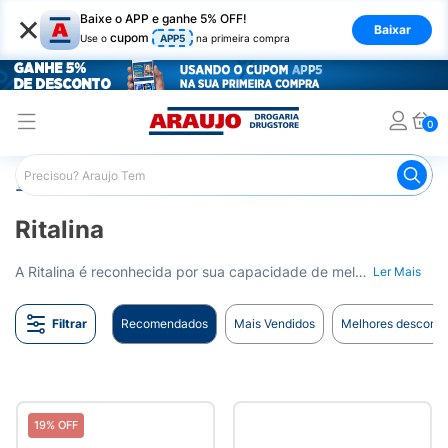
×
Baixe o APP e ganhe 5% OFF!
Baixar
cupom
Use o
APP5
na primeira compra
0
Araujo
Marcas
Ritalina
Ritalina
A Ritalina é reconhecida por sua capacidade de melhorar a concentração, reduzir a hiperatividade e controlar a impulsividade em indivíduos diagnosticados com TDAH. No entanto, é essencial lembrar que o uso da Ritalina requer prescrição médica. Nossos farmacêuticos estão à disposição para responder a quaisquer perguntas que você possa ter.
Ler Mais
Filtrar
Recomendados
Mais Vendidos
Melhores desconto
19% OFF