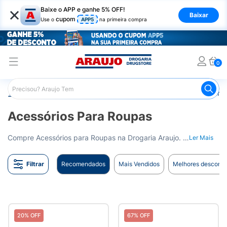
×
Baixe o APP e ganhe 5% OFF!
Baixar
cupom
Use o
APP5
na primeira compra
0
Araujo
Beleza e Cuidados
Vestuário
Acessórios para
Acessórios Para Roupas
Compre Acessórios para Roupas na Drogaria Araujo. Acessórios que complementam seu look. Entrega para todo o Brasil.
Ler Mais
Filtrar
Recomendados
Mais Vendidos
Melhores desconto
20% OFF
67% OFF