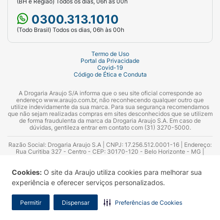
(BH e Região) Todos os dias, 06h às 00h
0300.313.1010
(Todo Brasil) Todos os dias, 06h às 00h
Termo de Uso
Portal da Privacidade
Covid-19
Código de Ética e Conduta
A Drogaria Araujo S/A informa que o seu site oficial corresponde ao
endereço www.araujo.com.br, não reconhecendo qualquer outro que
utilize indevidamente da sua marca. Para sua segurança recomendamos
que não sejam realizadas compras em sites desconhecidos que se utilizem
de forma fraudulenta da marca da Drogaria Araujo S.A. Em caso de
dúvidas, gentileza entrar em contato com (31) 3270-5000.
Razão Social: Drogaria Araujo S.A | CNPJ: 17.256.512.0001-16 | Endereço:
Rua Curitiba 327 - Centro - CEP: 30170-120 - Belo Horizonte - MG |
Telefones: 0300.313.1010 e (31) 3270-5000 Horário de funcionamento -
06:00h às 00:00h | Consultores técnicos responsáveis: Hairton Ayres
Cookies:
O site da Araujo utiliza cookies para melhorar sua
Azevedo Guimarães – CRF 10.965 | Yasmin Silva Alvarenga – CRF 52.584 -
Consultor substituto: Thiago Aguiar Pinheiro - CRF Nº 13.748. Alvará
experiência e oferecer serviços personalizados.
Sanitário: 2025020713 | Autorização de Funcionamento da Empresa (AFE):
7.16355-1
Permitir
Dispensar
Preferências de Cookies