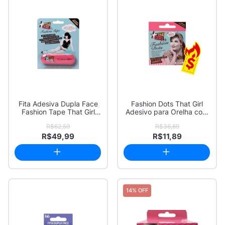
Fita Adesiva Dupla Face
Fashion Dots That Girl
Fashion Tape That Girl
Adesivo para Orelha com
com 36 Uni...
40 Unidades
R$62,59
R$36,89
R$49,99
R$11,89
14% OFF