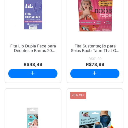
Fita Lib Dupla Face para
Fita Sustentação para
Decotes e Barras 20
Seios Boob Tape That Girl
Unidades
5cm X 5m ...
R$91,99
R$48,49
R$78,99
76% OFF