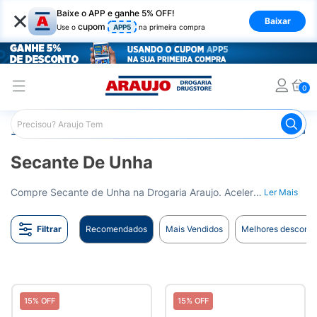
×
Baixe o APP e ganhe 5% OFF!
Baixar
cupom
Use o
APP5
na primeira compra
0
Araujo
Beleza e Cuidados
Unhas
Secante de Unha
Secante De Unha
Compre Secante de Unha na Drogaria Araujo. Acelere o processo de secagem do esmalte. Entrega para todo o Brasil.
Ler Mais
Filtrar
Recomendados
Mais Vendidos
Melhores desconto
15% OFF
15% OFF