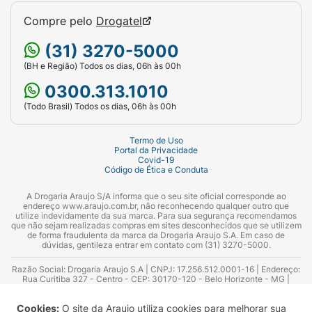
Compre pelo
Drogatel
(31) 3270-5000
(BH e Região) Todos os dias, 06h às 00h
0300.313.1010
(Todo Brasil) Todos os dias, 06h às 00h
Termo de Uso
Portal da Privacidade
Covid-19
Código de Ética e Conduta
A Drogaria Araujo S/A informa que o seu site oficial corresponde ao
endereço www.araujo.com.br, não reconhecendo qualquer outro que
utilize indevidamente da sua marca. Para sua segurança recomendamos
que não sejam realizadas compras em sites desconhecidos que se utilizem
de forma fraudulenta da marca da Drogaria Araujo S.A. Em caso de
dúvidas, gentileza entrar em contato com (31) 3270-5000.
Razão Social: Drogaria Araujo S.A | CNPJ: 17.256.512.0001-16 | Endereço:
Rua Curitiba 327 - Centro - CEP: 30170-120 - Belo Horizonte - MG |
Telefones: 0300.313.1010 e (31) 3270-5000 Horário de funcionamento -
06:00h às 00:00h | Consultores técnicos responsáveis: Hairton Ayres
Cookies:
O site da Araujo utiliza cookies para melhorar sua
Azevedo Guimarães – CRF 10.965 | Yasmin Silva Alvarenga – CRF 52.584 -