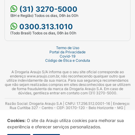
(31) 3270-5000
(BH e Região) Todos os dias, 06h às 00h
0300.313.1010
(Todo Brasil) Todos os dias, 06h às 00h
Termo de Uso
Portal da Privacidade
Covid-19
Código de Ética e Conduta
A Drogaria Araujo S/A informa que o seu site oficial corresponde ao
endereço www.araujo.com.br, não reconhecendo qualquer outro que
utilize indevidamente da sua marca. Para sua segurança recomendamos
que não sejam realizadas compras em sites desconhecidos que se utilizem
de forma fraudulenta da marca da Drogaria Araujo S.A. Em caso de
dúvidas, gentileza entrar em contato com (31) 3270-5000.
Razão Social: Drogaria Araujo S.A | CNPJ: 17.256.512.0001-16 | Endereço:
Rua Curitiba 327 - Centro - CEP: 30170-120 - Belo Horizonte - MG |
Telefones: 0300.313.1010 e (31) 3270-5000 Horário de funcionamento -
06:00h às 00:00h | Consultores técnicos responsáveis: Hairton Ayres
Cookies:
O site da Araujo utiliza cookies para melhorar sua
Azevedo Guimarães – CRF 10.965 | Yasmin Silva Alvarenga – CRF 52.584 -
Consultor substituto: Thiago Aguiar Pinheiro - CRF Nº 13.748. Alvará
experiência e oferecer serviços personalizados.
Sanitário: 2025020713 | Autorização de Funcionamento da Empresa (AFE):
7.16355-1