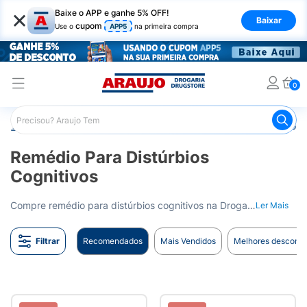
×
Baixe o APP e ganhe 5% OFF!
Baixar
cupom
Use o
APP5
na primeira compra
0
Araujo
Medicamentos
Remédio para Sistema Nervoso Ce
Remédio Para Distúrbios
Cognitivos
Compre remédio para distúrbios cognitivos na Drogaria Araujo. Melhore a cognição e memória com nossas opções de medicamentos. Entrega para todo o Brasil.
Ler Mais
Filtrar
Recomendados
Mais Vendidos
Melhores desconto