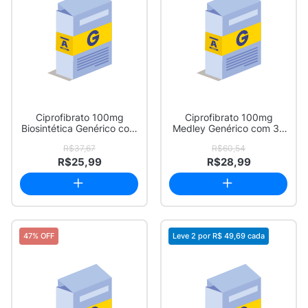
Ciprofibrato 100mg
Ciprofibrato 100mg
Biosintética Genérico com
Medley Genérico com 30
30 Comprimidos
Comprimidos
R$37,67
R$60,54
R$25,99
R$28,99
47% OFF
Leve 2 por
R$ 49,69
cada