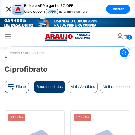
×
Baixe o APP e ganhe 5% OFF!
Baixar
cupom
Use o
APP5
na primeira compra
0
Araujo
Marcas
Ciprofibrato
Ciprofibrato
Filtrar
Recomendados
Mais Vendidos
Melhores desconto
31% OFF
52% OFF