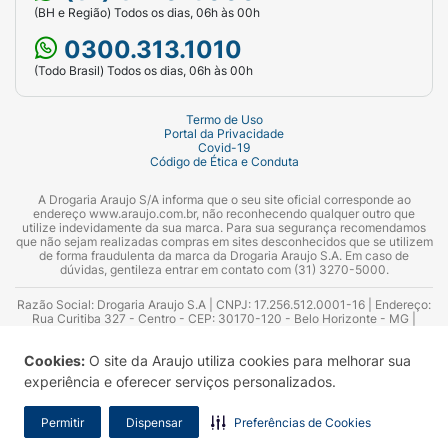
(BH e Região) Todos os dias, 06h às 00h
0300.313.1010
(Todo Brasil) Todos os dias, 06h às 00h
Termo de Uso
Portal da Privacidade
Covid-19
Código de Ética e Conduta
A Drogaria Araujo S/A informa que o seu site oficial corresponde ao
endereço www.araujo.com.br, não reconhecendo qualquer outro que
utilize indevidamente da sua marca. Para sua segurança recomendamos
que não sejam realizadas compras em sites desconhecidos que se utilizem
de forma fraudulenta da marca da Drogaria Araujo S.A. Em caso de
dúvidas, gentileza entrar em contato com (31) 3270-5000.
Razão Social: Drogaria Araujo S.A | CNPJ: 17.256.512.0001-16 | Endereço:
Rua Curitiba 327 - Centro - CEP: 30170-120 - Belo Horizonte - MG |
Telefones: 0300.313.1010 e (31) 3270-5000 Horário de funcionamento -
06:00h às 00:00h | Consultores técnicos responsáveis: Hairton Ayres
Cookies:
O site da Araujo utiliza cookies para melhorar sua
Azevedo Guimarães – CRF 10.965 | Yasmin Silva Alvarenga – CRF 52.584 -
Consultor substituto: Thiago Aguiar Pinheiro - CRF Nº 13.748. Alvará
experiência e oferecer serviços personalizados.
Sanitário: 2025020713 | Autorização de Funcionamento da Empresa (AFE):
7.16355-1
Permitir
Dispensar
Preferências de Cookies