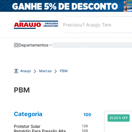
Departamentos
Araujo
Marcas
PBM
PBM
Categoria
100
35,62% OFF
Protetor Solar
126
Remédio Para Pressão Alta
106