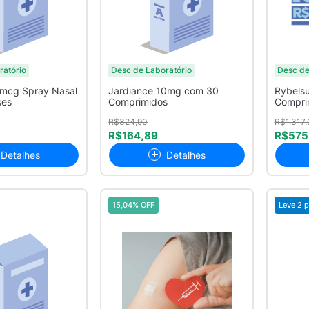
ratório
Desc de Laboratório
Desc de
mcg Spray Nasal
Jardiance 10mg com 30
Rybels
ses
Comprimidos
Compri
R$324,90
R$1.317,
R$164,89
R$575
Detalhes
Detalhes
15,04% OFF
Leve 2 p