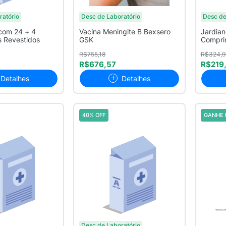
ratório
Desc de Laboratório
Desc de
om 24 + 4
Vacina Meningite B Bexsero
Jardia
 Revestidos
GSK
Compri
R$755,18
R$324,9
R$676,57
R$219
Detalhes
Detalhes
40% OFF
GANHE 
Desc de Laboratório