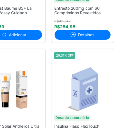
ast Baume B5+ La
Entresto 200mg com 60
Posay Cuidado
Comprimidos Revestidos
eparado...
R$438,42
89
R$284,98
Adicionar
Detalhes
29,31% OFF
Desc de Laboratório
 Solar Anthelios Ultra
Insulina Fiasp FlexTouch