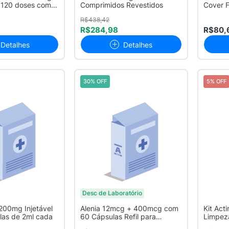
 120 doses com
Comprimidos Revestidos
Cover 
R$438,42
R$284,98
R$80,
Detalhes
Detalhes
30% OFF
5% OFF
Desc de Laboratório
200mg Injetável
Alenia 12mcg + 400mcg com
Kit Act
as de 2ml cada
60 Cápsulas Refil para
Limpez
Inalador
Limp...