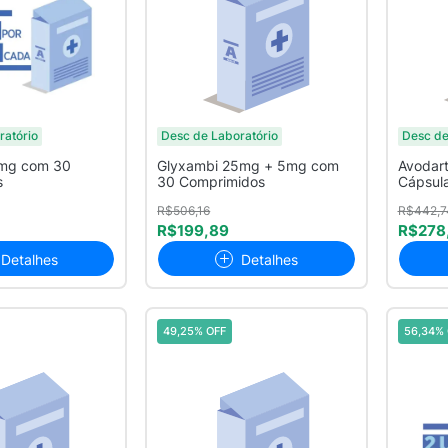
ratório
Desc de Laboratório
Desc de
4mg com 30
Glyxambi 25mg + 5mg com
Avodar
s
30 Comprimidos
Cápsul
R$506,16
R$442,7
R$199,89
R$278
Detalhes
Detalhes
49,25% OFF
56,34% 