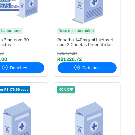
 Laboratório
Desc de Laboratório
us 7mg com 30
Repatha 140mg/ml Injetável
midos
com 2 Canetas Preenchidas
03
R$2.484,24
,00
R$1.226,72
Detalhes
Detalhes
or
R$ 179,99
cada
40% OFF