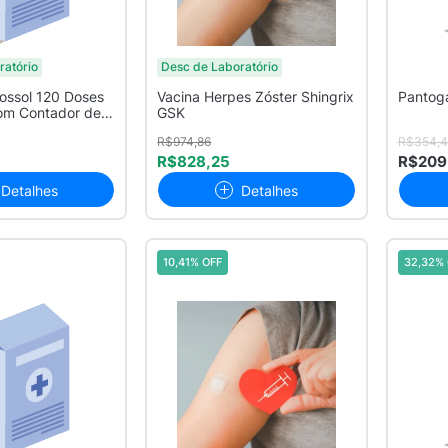
ratório
Desc de Laboratório
ossol 120 Doses
Vacina Herpes Zóster Shingrix
Pantog
com Contador de
GSK
R$974,86
R$354,4
R$828,25
R$209
Detalhes
Detalhes
10,41% OFF
32,32% 