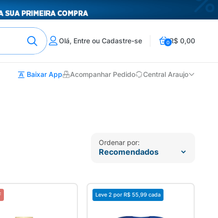
Olá, Entre ou Cadastre-se
R$ 0,00
0
Baixar App
Acompanhar Pedido
Central Araujo
Ordenar por:
F
Leve 2 por
R$ 55,99
cada