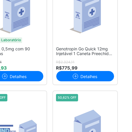
 Laboratório
t 0,5mg com 90
Genotropin Go Quick 12mg
as
Injetável 1 Caneta Preechida
com...
4
R$2.324,11
,93
R$775,99
Detalhes
Detalhes
OFF
50,62% OFF