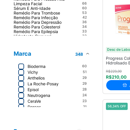
Limpeza Facial
66
Sérum E Anti-Idade
60
Remédio Para Trombose
53
Remédio Para Infecção
42
Remédio Para Depressão
36
Remédio Para Colesterol
34
Remédio Para Epilepsia
33
Hidratante Corporal
33
Remédio Para Alzheimer
29
Remédios Antipsicóticos
29
Desc de Labo
Complementos Alimentares
28
Marca
348
Bombinha Para Asma E Bronquite
25
Progress Co
Remédio Para Glaucoma
24
Hidrolisado
Remédio Para Tireoide
22
Bioderma
60
Sachês com 
Hidratante Facial
20
R$229,99
Vichy
51
Vitamina D
19
R$210,00
Anti-Inflamatório
Anthelios
29
18
Corticoide
17
La Roche-Posay
29
Shampoos Dermocosméticos
17
Episol
28
Colágeno
15
Neutrogena
24
Mais Medicamentos
14
Tratamento Contra Acne
CeraVe
23
14
Remédio Para Dor E Febre
12
56,34% OFF
Dercos
21
Colírio Lubrificante
12
Effaclar
20
Anticoncepcional
12
La Roche
19
Remédio Para Asma E Bronquite
12
Aché
226
Remédio Para Osteoporose
Sany D
19
11
La Roche-Posay
82
Remédio Para Rinite E Sinusite
9
18