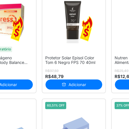
ratório
lágeno
Protetor Solar Episol Color
Nutren
 Body Balance
Tom 6 Negro FPS 70 40ml
Aliment
30 ...
200ml
R$97,59
R$25,49
R$48,79
R$12,
Adicionar
Adicionar
60,51% OFF
37% OF