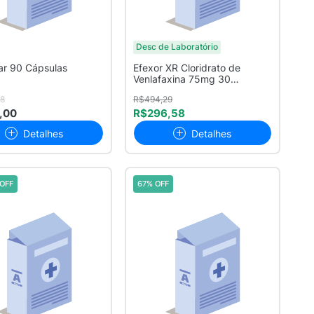
Desc de Laboratório
ar 90 Cápsulas
Efexor XR Cloridrato de
Venlafaxina 75mg 30
Cápsulas
8
R$494,29
,00
R$296,58
Detalhes
Detalhes
OFF
67% OFF