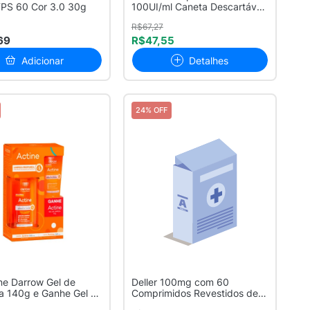
FPS 60 Cor 3.0 30g
100UI/ml Caneta Descartável
com ...
R$67,27
69
R$47,55
Adicionar
Detalhes
24% OFF
ine Darrow Gel de
Deller 100mg com 60
a 140g e Ganhe Gel de
Comprimidos Revestidos de
Liberação P...