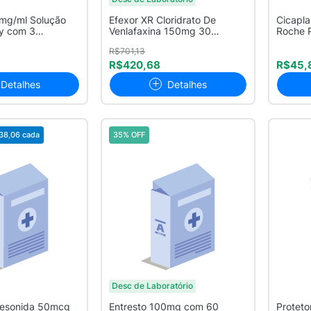
mg/ml Solução
Efexor XR Cloridrato De
Cicapl
ay com 3
Venlafaxina 150mg 30
Roche 
...
Cápsulas
Multirr
R$701,13
R$420,68
R$45,
Detalhes
Detalhes
38,06
cada
35% OFF
Desc de Laboratório
desonida 50mcg
Entresto 100mg com 60
Protetor