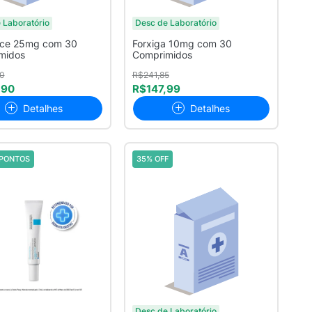
 Laboratório
Desc de Laboratório
nce 25mg com 30
Forxiga 10mg com 30
midos
Comprimidos
0
R$241,85
,90
R$147,99
Detalhes
Detalhes
PONTOS
35% OFF
Desc de Laboratório