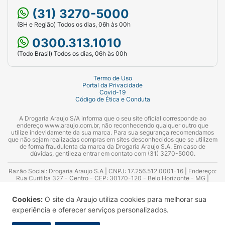
(31) 3270-5000
(BH e Região) Todos os dias, 06h às 00h
0300.313.1010
(Todo Brasil) Todos os dias, 06h às 00h
Termo de Uso
Portal da Privacidade
Covid-19
Código de Ética e Conduta
A Drogaria Araujo S/A informa que o seu site oficial corresponde ao
endereço www.araujo.com.br, não reconhecendo qualquer outro que
utilize indevidamente da sua marca. Para sua segurança recomendamos
que não sejam realizadas compras em sites desconhecidos que se utilizem
de forma fraudulenta da marca da Drogaria Araujo S.A. Em caso de
dúvidas, gentileza entrar em contato com (31) 3270-5000.
Razão Social: Drogaria Araujo S.A | CNPJ: 17.256.512.0001-16 | Endereço:
Rua Curitiba 327 - Centro - CEP: 30170-120 - Belo Horizonte - MG |
Telefones: 0300.313.1010 e (31) 3270-5000 Horário de funcionamento -
06:00h às 00:00h | Consultores técnicos responsáveis: Hairton Ayres
Cookies:
O site da Araujo utiliza cookies para melhorar sua
Azevedo Guimarães – CRF 10.965 | Yasmin Silva Alvarenga – CRF 52.584 -
Consultor substituto: Thiago Aguiar Pinheiro - CRF Nº 13.748. Alvará
experiência e oferecer serviços personalizados.
Sanitário: 2025020713 | Autorização de Funcionamento da Empresa (AFE):
7.16355-1