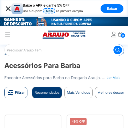
×
Baixe o APP e ganhe 5% OFF!
Baixar
cupom
Use o
APP5
na primeira compra
0
Araujo
Higiene Pessoal
Cuidados com a Barba
Acess
Acessórios Para Barba
Encontre Acessórios para Barba na Drogaria Araujo. Cuidado e estilo para sua barba. Entrega para todo o Brasil.
Ler Mais
Filtrar
Recomendados
Mais Vendidos
Melhores desconto
49% OFF