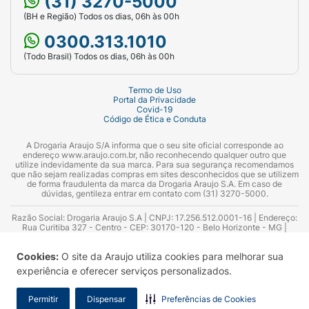
(31) 3270-5000
(BH e Região) Todos os dias, 06h às 00h
0300.313.1010
(Todo Brasil) Todos os dias, 06h às 00h
Termo de Uso
Portal da Privacidade
Covid-19
Código de Ética e Conduta
A Drogaria Araujo S/A informa que o seu site oficial corresponde ao
endereço www.araujo.com.br, não reconhecendo qualquer outro que
utilize indevidamente da sua marca. Para sua segurança recomendamos
que não sejam realizadas compras em sites desconhecidos que se utilizem
de forma fraudulenta da marca da Drogaria Araujo S.A. Em caso de
dúvidas, gentileza entrar em contato com (31) 3270-5000.
Razão Social: Drogaria Araujo S.A | CNPJ: 17.256.512.0001-16 | Endereço:
Rua Curitiba 327 - Centro - CEP: 30170-120 - Belo Horizonte - MG |
Telefones: 0300.313.1010 e (31) 3270-5000 Horário de funcionamento -
06:00h às 00:00h | Consultores técnicos responsáveis: Hairton Ayres
Cookies:
O site da Araujo utiliza cookies para melhorar sua
Azevedo Guimarães – CRF 10.965 | Yasmin Silva Alvarenga – CRF 52.584 -
Consultor substituto: Thiago Aguiar Pinheiro - CRF Nº 13.748. Alvará
experiência e oferecer serviços personalizados.
Sanitário: 2025020713 | Autorização de Funcionamento da Empresa (AFE):
7.16355-1
Permitir
Dispensar
Preferências de Cookies