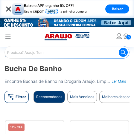
×
Baixe o APP e ganhe 5% OFF!
Baixar
cupom
Use o
APP5
na primeira compra
0
Araujo
Higiene Pessoal
Banho
Bucha de Banho
Bucha De Banho
Encontre Buchas de Banho na Drogaria Araujo. Limpeza e esfoliação para a pele. Entrega para todo o Brasil.
Ler Mais
Filtrar
Recomendados
Mais Vendidos
Melhores desconto
11% OFF