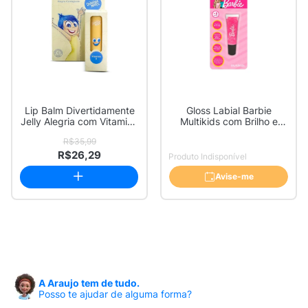
Lip Balm Divertidamente
Gloss Labial Barbie
Jelly Alegria com Vitamina
Multikids com Brilho e
E Sabr...
Cheirinho de M...
R$35,99
R$26,29
Produto Indisponível
Avise-me
A Araujo tem de tudo.
Posso te ajudar de alguma forma?