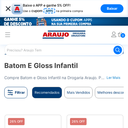
×
Baixe o APP e ganhe 5% OFF!
Baixar
cupom
Use o
APP5
na primeira compra
0
Araujo
Infantil
Beleza Infantil
Batom e Gloss Infantil
Batom E Gloss Infantil
Compre Batom e Gloss Infantil na Drogaria Araujo. Para diversão e primeiras experiências de beleza do seu filho. Entrega para todo o Brasil.
Ler Mais
Filtrar
Recomendados
Mais Vendidos
Melhores desconto
26% OFF
26% OFF