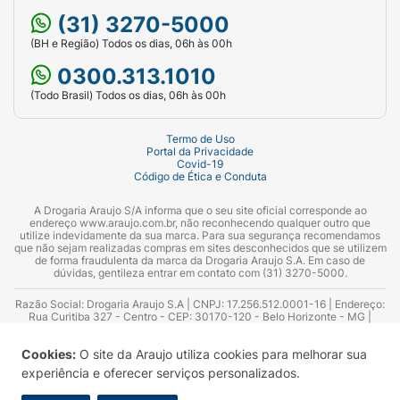
(31) 3270-5000
(BH e Região) Todos os dias, 06h às 00h
0300.313.1010
(Todo Brasil) Todos os dias, 06h às 00h
Termo de Uso
Portal da Privacidade
Covid-19
Código de Ética e Conduta
A Drogaria Araujo S/A informa que o seu site oficial corresponde ao
endereço www.araujo.com.br, não reconhecendo qualquer outro que
utilize indevidamente da sua marca. Para sua segurança recomendamos
que não sejam realizadas compras em sites desconhecidos que se utilizem
de forma fraudulenta da marca da Drogaria Araujo S.A. Em caso de
dúvidas, gentileza entrar em contato com (31) 3270-5000.
Razão Social: Drogaria Araujo S.A | CNPJ: 17.256.512.0001-16 | Endereço:
Rua Curitiba 327 - Centro - CEP: 30170-120 - Belo Horizonte - MG |
Telefones: 0300.313.1010 e (31) 3270-5000 Horário de funcionamento -
06:00h às 00:00h | Consultores técnicos responsáveis: Hairton Ayres
Cookies:
O site da Araujo utiliza cookies para melhorar sua
Azevedo Guimarães – CRF 10.965 | Yasmin Silva Alvarenga – CRF 52.584 -
Consultor substituto: Thiago Aguiar Pinheiro - CRF Nº 13.748. Alvará
experiência e oferecer serviços personalizados.
Sanitário: 2025020713 | Autorização de Funcionamento da Empresa (AFE):
7.16355-1