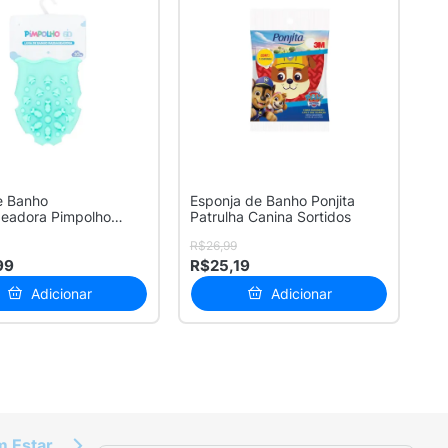
e Banho
Esponja de Banho Ponjita
eadora Pimpolho
Patrulha Canina Sortidos
R$26,99
99
R$25,19
Adicionar
Adicionar
m Estar