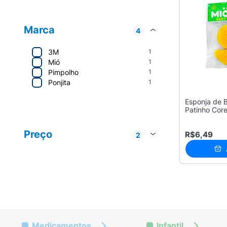
Marca
4
3M
1
Mió
1
Pimpolho
1
Ponjita
1
Esponja de 
Patinho Core
3M
2
Unidade
MIÓ
1
Preço
R$6,49
2
Pimpolho
1
Até R$ 20
2
R$ 20 - R$ 50
2
Medicamentos
Infantil