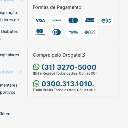
Formas de Pagamento
espiração
didores de
 Diabetes
e
e
Compre pelo
Drogatel
spitalares
(31) 3270-5000
udável
(BH e Região) Todos os dias, 06h às 00h
0300.313.1010.
imentares
(Todo Brasil) Todos os dias, 06h às 00h
portivos
Glúten