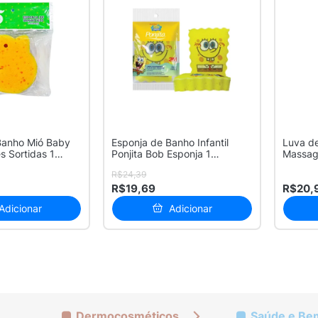
Banho Mió Baby
Esponja de Banho Infantil
Luva d
s Sortidas 1
Ponjita Bob Esponja 1
Massag
Unidade
+10m
R$24,39
R$19,69
R$20,
Adicionar
Adicionar
Dermocosméticos
Saúde e Be