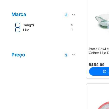
Marca
2
Yangzi
4
Lillo
1
Yangzi
4
Prato Bowl 
Lillo
1
Colher Lillo
Preço
2
Meses
R$ 20 - R$ 50
4
R$54,99
R$ 50 - R$ 100
1