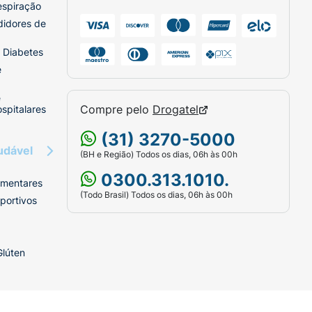
espiração
didores de
 Diabetes
e
e
Compre pelo
Drogatel
spitalares
(31) 3270-5000
udável
(BH e Região) Todos os dias, 06h às 00h
0300.313.1010.
imentares
(Todo Brasil) Todos os dias, 06h às 00h
portivos
Glúten