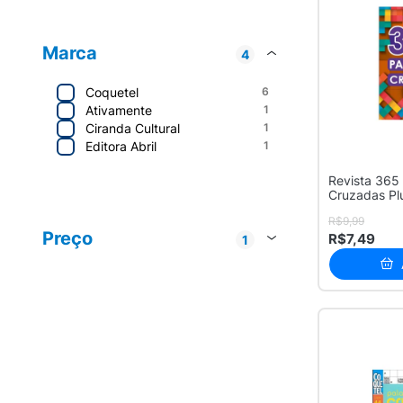
Marca
4
Coquetel
6
Ativamente
1
Ciranda Cultural
1
Editora Abril
1
Revista 365
Cruzadas Pl
Editora Coquetel
6
R$9,99
Ciranda Cultural
2
Preço
R$7,49
1
Abril
1
Até R$ 20
9