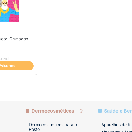
uetel Cruzadox
onível
Avise-me
Dermocosméticos
Saúde e Be
Dermocosméticos para o
Aparelhos de R
Rosto
Monitores e Me