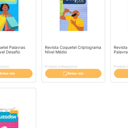
etel Palavras
Revista Coquetel Criptograma
Revista
vel Desafio
Nível Médio
Palavra
onível
Produto Indisponível
Produto 
Avise-me
Avise-me