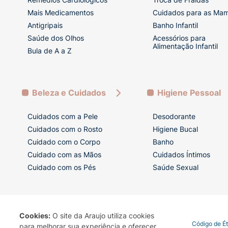
Mais Medicamentos
Cuidados para as Ma
Antigripais
Banho Infantil
Saúde dos Olhos
Acessórios para
Alimentação Infantil
Bula de A a Z
Beleza e Cuidados
Higiene Pessoal
Cuidados com a Pele
Desodorante
Cuidados com o Rosto
Higiene Bucal
Cuidado com o Corpo
Banho
Cuidado com as Mãos
Cuidados Íntimos
Cuidado com os Pés
Saúde Sexual
Cookies:
O site da Araujo utiliza cookies
Termo de Uso
Portal da Privacidade
Covid-19
Código de É
para melhorar sua experiência e oferecer