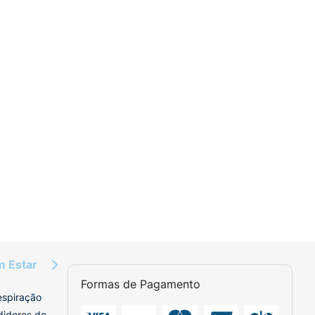
m Estar
Formas de Pagamento
espiração
didores de