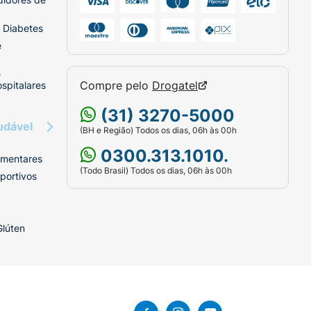
 Diabetes
e
e
Compre pelo
Drogatel
spitalares
(31) 3270-5000
udável
(BH e Região) Todos os dias, 06h às 00h
0300.313.1010.
imentares
(Todo Brasil) Todos os dias, 06h às 00h
portivos
Glúten