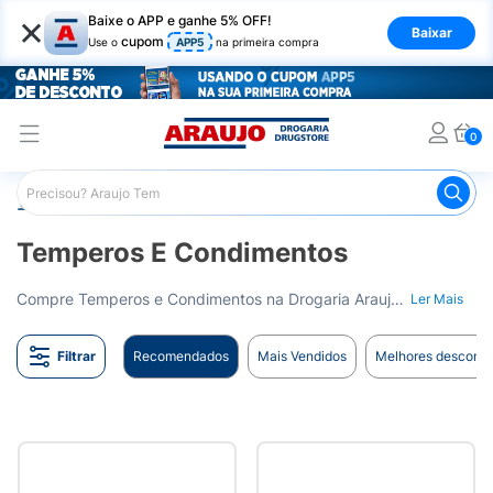
×
Baixe o APP e ganhe 5% OFF!
Baixar
cupom
Use o
APP5
na primeira compra
0
Araujo
Mercado
Temperos e Condimentos
Temperos E Condimentos
Compre Temperos e Condimentos na Drogaria Araujo. Aromatize e saborize as suas refeições. Entrega para todo o Brasil.
Ler Mais
Filtrar
Recomendados
Mais Vendidos
Melhores desconto