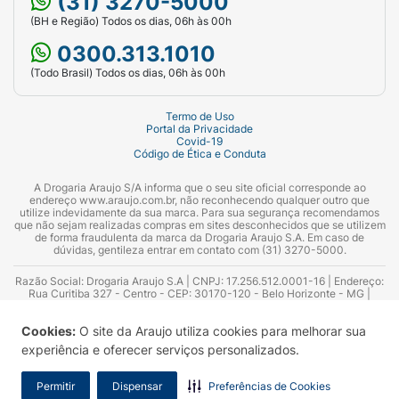
(31) 3270-5000
(BH e Região) Todos os dias, 06h às 00h
0300.313.1010
(Todo Brasil) Todos os dias, 06h às 00h
Termo de Uso
Portal da Privacidade
Covid-19
Código de Ética e Conduta
A Drogaria Araujo S/A informa que o seu site oficial corresponde ao
endereço www.araujo.com.br, não reconhecendo qualquer outro que
utilize indevidamente da sua marca. Para sua segurança recomendamos
que não sejam realizadas compras em sites desconhecidos que se utilizem
de forma fraudulenta da marca da Drogaria Araujo S.A. Em caso de
dúvidas, gentileza entrar em contato com (31) 3270-5000.
Razão Social: Drogaria Araujo S.A | CNPJ: 17.256.512.0001-16 | Endereço:
Rua Curitiba 327 - Centro - CEP: 30170-120 - Belo Horizonte - MG |
Telefones: 0300.313.1010 e (31) 3270-5000 Horário de funcionamento -
06:00h às 00:00h | Consultores técnicos responsáveis: Hairton Ayres
Cookies:
O site da Araujo utiliza cookies para melhorar sua
Azevedo Guimarães – CRF 10.965 | Yasmin Silva Alvarenga – CRF 52.584 -
Consultor substituto: Thiago Aguiar Pinheiro - CRF Nº 13.748. Alvará
experiência e oferecer serviços personalizados.
Sanitário: 2025020713 | Autorização de Funcionamento da Empresa (AFE):
7.16355-1
Permitir
Dispensar
Preferências de Cookies