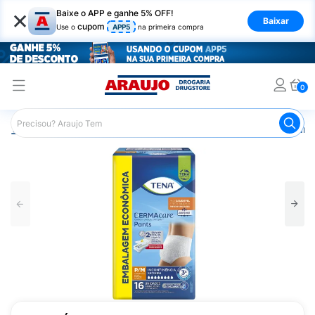
×
Baixe o APP e ganhe 5% OFF!
Baixar
cupom
Use o
APP5
na primeira compra
0
Araujo
Saúde e Bem Estar
Cuidado Adulto
Roupa Ínt