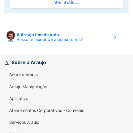
Ver mais...
mantendo-a longe da pele de forma que,
mesmo sentado ou deitado durante muito
tempo, o usuário permanece seco e
confortável, reduzindo significativamente o
risco de infecções cutâneas.
A Araujo tem de tudo.
Posso te ajudar de alguma forma?
É indicado para perdas de urina
severa.Proteção e cuidado para a pele todos
os dias.
Sobre a Araujo
Sobre a Araujo
Araujo Manipulação
Aplicativo
Atendimentos Corporativos - Convênio
Serviços Araujo