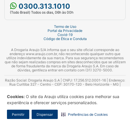
0300.313.1010
(Todo Brasil) Todos os dias, 06h às 00h
Termo de Uso
Portal da Privacidade
Covid-19
Código de Ética e Conduta
A Drogaria Araujo S/A informa que o seu site oficial corresponde ao
endereço www.araujo.com.br, não reconhecendo qualquer outro que
utilize indevidamente da sua marca. Para sua segurança recomendamos
que não sejam realizadas compras em sites desconhecidos que se utilizem
de forma fraudulenta da marca da Drogaria Araujo S.A. Em caso de
dúvidas, gentileza entrar em contato com (31) 3270-5000.
Razão Social: Drogaria Araujo S.A | CNPJ: 17.256.512.0001-16 | Endereço:
Rua Curitiba 327 - Centro - CEP: 30170-120 - Belo Horizonte - MG |
Telefones: 0300.313.1010 e (31) 3270-5000 Horário de funcionamento -
06:00h às 00:00h | Consultores técnicos responsáveis: Hairton Ayres
Cookies:
O site da Araujo utiliza cookies para melhorar sua
Azevedo Guimarães – CRF 10.965 | Yasmin Silva Alvarenga – CRF 52.584 -
Consultor substituto: Thiago Aguiar Pinheiro - CRF Nº 13.748. Alvará
experiência e oferecer serviços personalizados.
Sanitário: 2025020713 | Autorização de Funcionamento da Empresa (AFE):
7.16355-1
Permitir
Dispensar
Preferências de Cookies