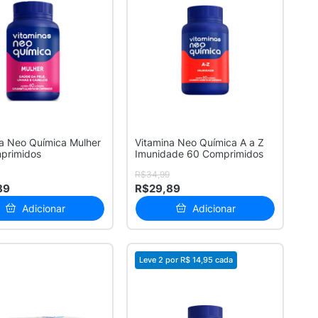
a Neo Química Mulher
Vitamina Neo Química A a Z
primidos
Imunidade 60 Comprimidos
R$34,99
89
R$29,89
Adicionar
Adicionar
Leve 2 por
R$ 14,95
cada