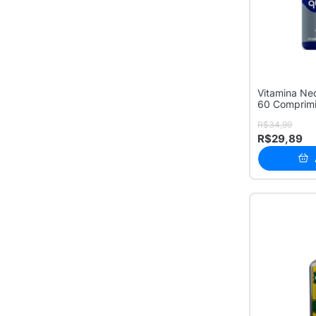
SELÊNIO + VITAMINA A
1
(RETINOL) + MANGANÊS
+ VITAMINA B12
(CIANOCOBALAMINA) +
VITAMINA B2
(RIBOFLAVINA) +
VITAMINA C (ÁCIDO
ASCÓRBICO) + VITAMINA
Vitamina Ne
D (COLECALCIFEROL) +
60 Comprim
VITAMINA B5 (ÁCIDO
PANTOTÊNICO) +
R$34,99
VITAMINA B3 (NIACINA) +
R$29,89
FERRO + ZINCO +
VITAMINA B1 (TIAMINA) +
VITAMINA B6
(PIRIDOXINA) + VITAMINA
B9 (ÁCIDO FÓLICO)
SELÊNIO + ZINCO + IODO
1
+ COBRE + VITAMINA E
(TOCOFEROL) + VITAMINA
C (ÁCIDO ASCÓRBICO) +
VITAMINA D
(COLECALCIFEROL) +
VITAMINA B5 (ÁCIDO
PANTOTÊNICO) +
VITAMINA B2
(RIBOFLAVINA) +
VITAMINA B1 (TIAMINA) +