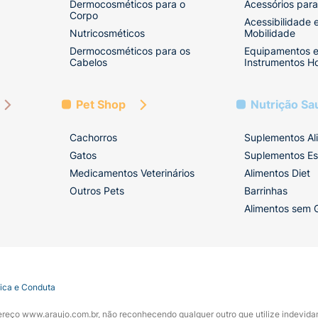
Dermocosméticos para o
Acessórios para
Corpo
Acessibilidade 
Nutricosméticos
Mobilidade
Dermocosméticos para os
Equipamentos 
Cabelos
Instrumentos Ho
Pet Shop
Nutrição Sa
Cachorros
Suplementos Al
Gatos
Suplementos Es
Medicamentos Veterinários
Alimentos Diet
Outros Pets
Barrinhas
Alimentos sem 
tica e Conduta
ndereço www.araujo.com.br, não reconhecendo qualquer outro que utilize indevid