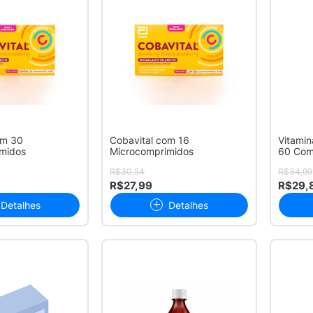
om 30
Cobavital com 16
Vitamin
midos
Microcomprimidos
60 Com
R$30,54
R$34,99
R$27,99
R$29,
Detalhes
Detalhes