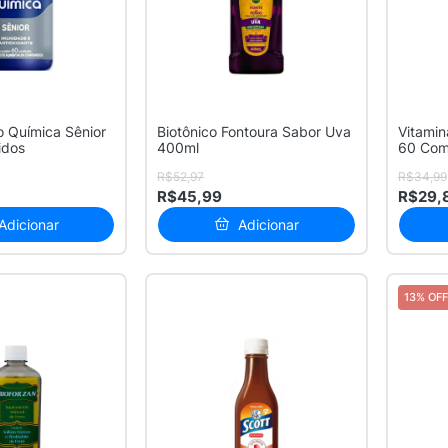
o Química Sênior
Biotônico Fontoura Sabor Uva
Vitami
idos
400ml
60 Com
R$52,97
R$34,99
R$45,99
R$29,
Adicionar
Adicionar
13% OFF