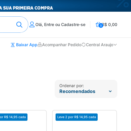
Olá, Entre ou Cadastre-se
R$ 0,00
0
Baixar App
Acompanhar Pedido
Central Araujo
Ordenar por:
or
R$ 14,95
cada
Leve 2 por
R$ 14,95
cada