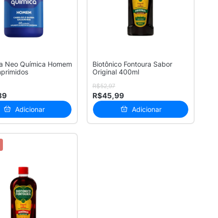
na Neo Química Homem
Biotônico Fontoura Sabor
primidos
Original 400ml
R$52,97
89
R$45,99
Adicionar
Adicionar