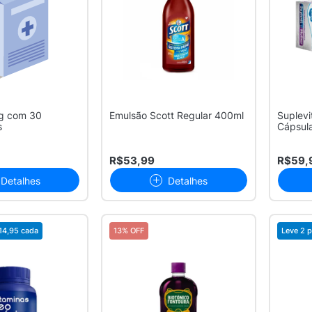
g com 30
Emulsão Scott Regular 400ml
Suplevi
s
Cápsul
R$53,99
R$59,
Detalhes
Detalhes
14,95
cada
13% OFF
Leve 2 p