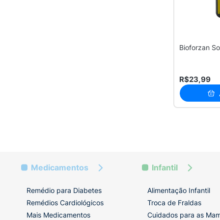
VITAMINA B12
(CIANOCOBALAMINA) +
MAGNÉSIO + FERRO +
MANGANÊS + CROMO +
VITAMINA B6 + ÁCIDO
FÓLICO + BIOTINA +
Bioforzan S
NIACINA + VITAMINA K
(MENADIONA) + VITAMINA
A (RETINOL)
SELÊNIO + ZINCO +
1
R$23,99
VITAMINA C (ÁCIDO
ASCÓRBICO) + VITAMINA
E (TOCOFEROL) + SÓDIO
SULFATO FERROSO
1
VITAMINA B2
1
(RIBOFLAVINA) +
VITAMINA C (ÁCIDO
ASCÓRBICO) + VITAMINA
B5 (ÁCIDO
PANTOTÊNICO) +
VITAMINA B3 (NIACINA) +
Medicamentos
Infantil
FERRO + ZINCO +
VITAMINA B6
(PIRIDOXINA) +
Remédio para Diabetes
Alimentação Infantil
MANGANÊS + VITAMINA
B1 (TIAMINA) + VITAMINA
Remédios Cardiológicos
Troca de Fraldas
E (TOCOFEROL) +
Mais Medicamentos
Cuidados para as Ma
VITAMINA A (RETINOL) +