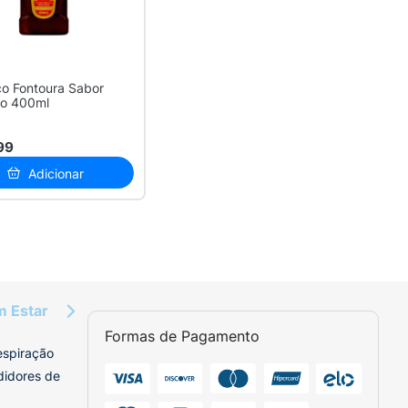
co Fontoura Sabor
o 400ml
99
Adicionar
m Estar
Formas de Pagamento
espiração
didores de