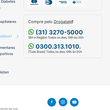
 Diabetes
e
e
Compre pelo
Drogatel
spitalares
(31) 3270-5000
udável
(BH e Região) Todos os dias, 06h às 00h
0300.313.1010.
imentares
(Todo Brasil) Todos os dias, 06h às 00h
portivos
Glúten
amente da sua