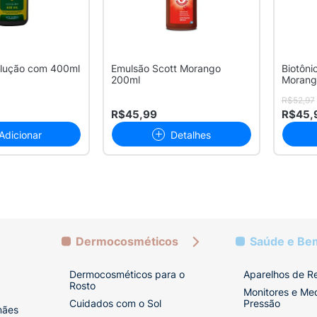
olução com 400ml
Emulsão Scott Morango
Biotôni
200ml
Morang
R$52,97
R$45,99
R$45,
Adicionar
Detalhes
Dermocosméticos
Saúde e Be
Dermocosméticos para o
Aparelhos de R
Rosto
Monitores e Me
Cuidados com o Sol
Pressão
mães