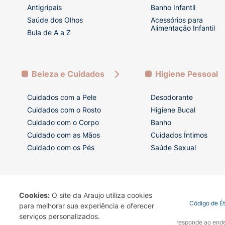
VITAMINA B9 (ÁCIDO
Antigripais
Banho Infantil
FÓLICO) + VITAMINA B12
Saúde dos Olhos
Acessórios para
(CIANOCOBALAMINA) +
Alimentação Infantil
VITAMINA D
Bula de A a Z
(COLECALCIFEROL) +
VITAMINA H (BIOTINA) +
SELÊNIO
Beleza e Cuidados
Higiene Pessoal
Cuidados com a Pele
Desodorante
Cuidados com o Rosto
Higiene Bucal
Cuidado com o Corpo
Banho
Cuidado com as Mãos
Cuidados Íntimos
Cuidado com os Pés
Saúde Sexual
Cookies:
O site da Araujo utiliza cookies
Termo de Uso
Portal da Privacidade
Covid-19
Código de É
para melhorar sua experiência e oferecer
serviços personalizados.
A Drogaria Araujo S/A informa que o seu site oficial corresponde ao e