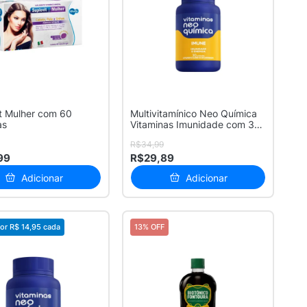
t Mulher com 60
Multivitamínico Neo Química
as
Vitaminas Imunidade com 30
Co...
R$34,99
99
R$29,89
Adicionar
Adicionar
or
R$ 14,95
cada
13% OFF