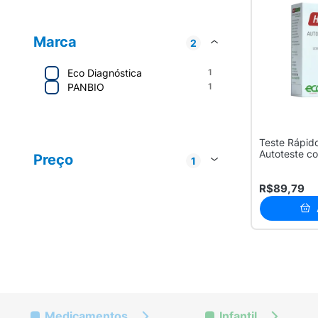
Marca
2
Eco Diagnóstica
1
PANBIO
1
Abbott
1
Teste Rápido
Eco Diagnóstica
1
Autoteste co
Preço
1
R$ 50 - R$ 100
2
R$89,79
Medicamentos
Infantil