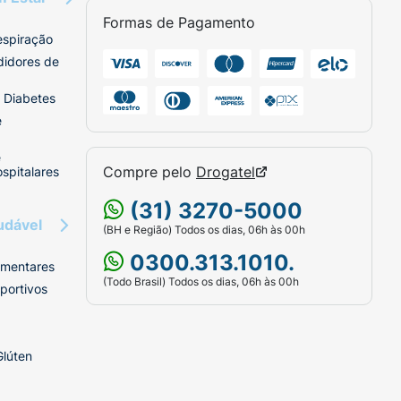
Formas de Pagamento
espiração
didores de
 Diabetes
e
e
Compre pelo
Drogatel
spitalares
(31) 3270-5000
udável
(BH e Região) Todos os dias, 06h às 00h
0300.313.1010.
imentares
(Todo Brasil) Todos os dias, 06h às 00h
portivos
Glúten