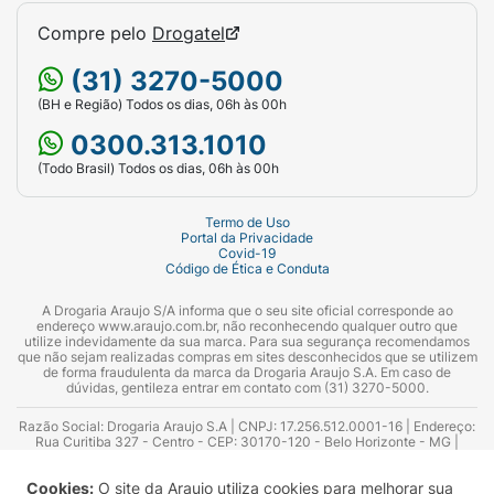
Compre pelo
Drogatel
(31) 3270-5000
(BH e Região) Todos os dias, 06h às 00h
0300.313.1010
(Todo Brasil) Todos os dias, 06h às 00h
Termo de Uso
Portal da Privacidade
Covid-19
Código de Ética e Conduta
A Drogaria Araujo S/A informa que o seu site oficial corresponde ao
endereço www.araujo.com.br, não reconhecendo qualquer outro que
utilize indevidamente da sua marca. Para sua segurança recomendamos
que não sejam realizadas compras em sites desconhecidos que se utilizem
de forma fraudulenta da marca da Drogaria Araujo S.A. Em caso de
dúvidas, gentileza entrar em contato com (31) 3270-5000.
Razão Social: Drogaria Araujo S.A | CNPJ: 17.256.512.0001-16 | Endereço:
Rua Curitiba 327 - Centro - CEP: 30170-120 - Belo Horizonte - MG |
Telefones: 0300.313.1010 e (31) 3270-5000 Horário de funcionamento -
06:00h às 00:00h | Consultores técnicos responsáveis: Hairton Ayres
Cookies:
O site da Araujo utiliza cookies para melhorar sua
Azevedo Guimarães – CRF 10.965 | Yasmin Silva Alvarenga – CRF 52.584 -