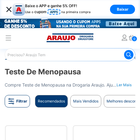
×
Baixe o APP e ganhe 5% OFF!
Baixar
cupom
Use o
APP5
na primeira compra
0
Araujo
Saúde e Bem Estar
Testes e Exames
Teste d
Teste De Menopausa
Compre Teste de Menopausa na Drogaria Araujo. Ajuda a identificar a mudança hormonal da menopausa. Entrega para todo o Brasil.
Ler Mais
Filtrar
Recomendados
Mais Vendidos
Melhores desconto