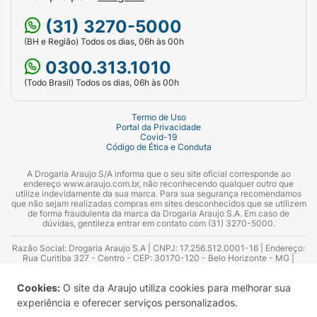
(31) 3270-5000
(BH e Região) Todos os dias, 06h às 00h
0300.313.1010
(Todo Brasil) Todos os dias, 06h às 00h
Termo de Uso
Portal da Privacidade
Covid-19
Código de Ética e Conduta
A Drogaria Araujo S/A informa que o seu site oficial corresponde ao
endereço www.araujo.com.br, não reconhecendo qualquer outro que
utilize indevidamente da sua marca. Para sua segurança recomendamos
que não sejam realizadas compras em sites desconhecidos que se utilizem
de forma fraudulenta da marca da Drogaria Araujo S.A. Em caso de
dúvidas, gentileza entrar em contato com (31) 3270-5000.
Razão Social: Drogaria Araujo S.A | CNPJ: 17.256.512.0001-16 | Endereço:
Rua Curitiba 327 - Centro - CEP: 30170-120 - Belo Horizonte - MG |
Telefones: 0300.313.1010 e (31) 3270-5000 Horário de funcionamento -
06:00h às 00:00h | Consultores técnicos responsáveis: Hairton Ayres
Cookies:
O site da Araujo utiliza cookies para melhorar sua
Azevedo Guimarães – CRF 10.965 | Yasmin Silva Alvarenga – CRF 52.584 -
Consultor substituto: Thiago Aguiar Pinheiro - CRF Nº 13.748. Alvará
experiência e oferecer serviços personalizados.
Sanitário: 2025020713 | Autorização de Funcionamento da Empresa (AFE):