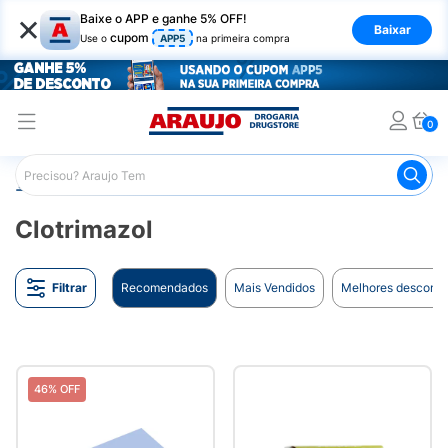
×
Baixe o APP e ganhe 5% OFF!
Baixar
cupom
Use o
APP5
na primeira compra
0
Araujo
Marcas
Clotrimazol
Clotrimazol
Filtrar
Recomendados
Mais Vendidos
Melhores desconto
46% OFF