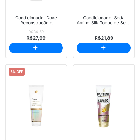
Condicionador Dove
Condicionador Seda
Reconstrução e
Amino-Silk Toque de Seda
Aminoácido Expert em
250ml
R$30,59
Da...
R$27,99
R$21,89
8% OFF