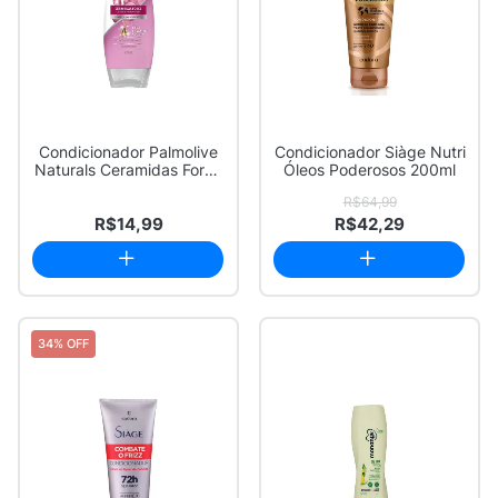
Condicionador Palmolive
Condicionador Siàge Nutri
Naturals Ceramidas Force
Óleos Poderosos 200ml
Sem Sal ...
R$64,99
R$14,99
R$42,29
34% OFF