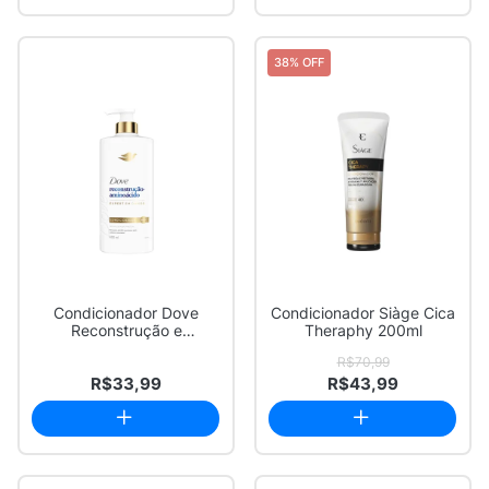
38% OFF
Condicionador Dove
Condicionador Siàge Cica
Reconstrução e
Theraphy 200ml
Aminoácido Expert em
R$70,99
Da...
R$33,99
R$43,99