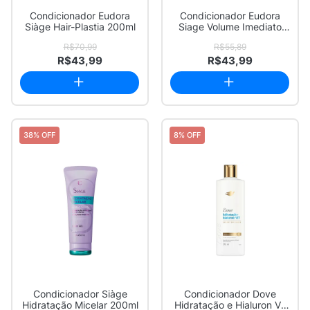
Condicionador Eudora
Condicionador Eudora
Siàge Hair-Plastia 200ml
Siage Volume Imediato
200ml
R$70,99
R$55,89
R$43,99
R$43,99
38% OFF
8% OFF
Condicionador Siàge
Condicionador Dove
Hidratação Micelar 200ml
Hidratação e Hialuron Vit