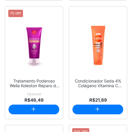
7% OFF
Tratamento Poderoso
Condicionador Seda 4%
Wella Koleston Reparo de
Colágeno Vitamina C
Danos 170ml
ComplexRegenera...
R$49,99
R$46,49
R$21,89
50% OFF