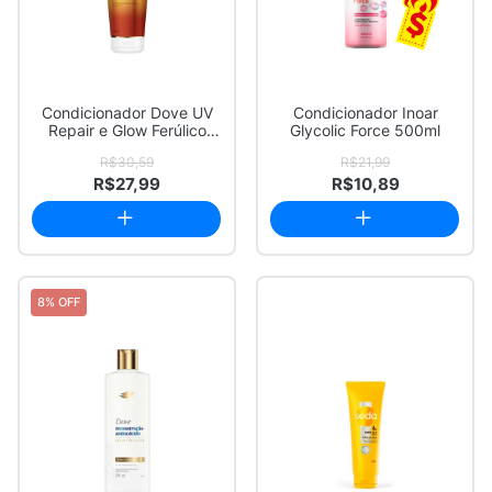
Condicionador Dove UV
Condicionador Inoar
Repair e Glow Ferúlico
Glycolic Force 500ml
Expert em Da...
R$30,59
R$21,99
R$27,99
R$10,89
8% OFF