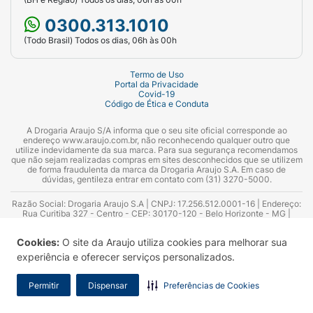
0300.313.1010
(Todo Brasil) Todos os dias, 06h às 00h
Termo de Uso
Portal da Privacidade
Covid-19
Código de Ética e Conduta
A Drogaria Araujo S/A informa que o seu site oficial corresponde ao
endereço www.araujo.com.br, não reconhecendo qualquer outro que
utilize indevidamente da sua marca. Para sua segurança recomendamos
que não sejam realizadas compras em sites desconhecidos que se utilizem
de forma fraudulenta da marca da Drogaria Araujo S.A. Em caso de
dúvidas, gentileza entrar em contato com (31) 3270-5000.
Razão Social: Drogaria Araujo S.A | CNPJ: 17.256.512.0001-16 | Endereço:
Rua Curitiba 327 - Centro - CEP: 30170-120 - Belo Horizonte - MG |
Telefones: 0300.313.1010 e (31) 3270-5000 Horário de funcionamento -
06:00h às 00:00h | Consultores técnicos responsáveis: Hairton Ayres
Cookies:
O site da Araujo utiliza cookies para melhorar sua
Azevedo Guimarães – CRF 10.965 | Yasmin Silva Alvarenga – CRF 52.584 -
Consultor substituto: Thiago Aguiar Pinheiro - CRF Nº 13.748. Alvará
experiência e oferecer serviços personalizados.
Sanitário: 2025020713 | Autorização de Funcionamento da Empresa (AFE):
7.16355-1
Permitir
Dispensar
Preferências de Cookies