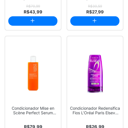
Expert em Da...
R$70,99
R$30,59
R$43,99
R$27,99
Condicionador Mise en
Condicionador Redensifica
Scène Perfect Serum
Fios L'Oréal Paris Elseve
Original 200ml
Colla...
R$79,99
R$26,99