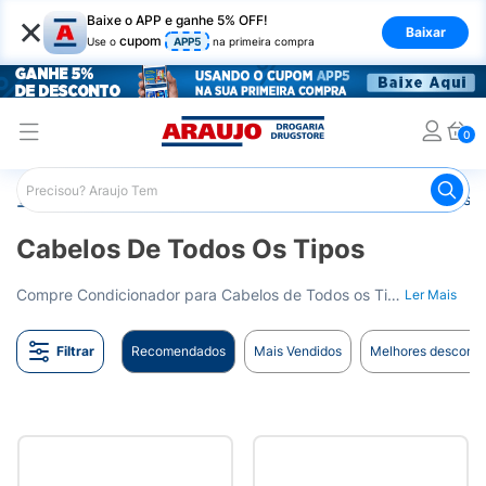
×
Baixe o APP e ganhe 5% OFF!
Baixar
cupom
Use o
APP5
na primeira compra
0
Araujo
Cabelo
Condicionador
Cabelos de Todos os T
Cabelos De Todos Os Tipos
Compre Condicionador para Cabelos de Todos os Tipos na Drogaria Araujo. Hidratação e desembaraço para qualquer tipo de cabelo. Entrega para todo o Brasil.
Ler Mais
Filtrar
Recomendados
Mais Vendidos
Melhores desconto