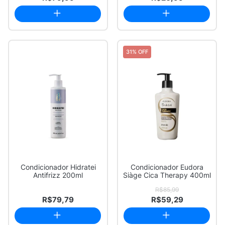
31% OFF
Condicionador Hidratei
Condicionador Eudora
Antifrizz 200ml
Siàge Cica Therapy 400ml
R$85,99
R$79,79
R$59,29