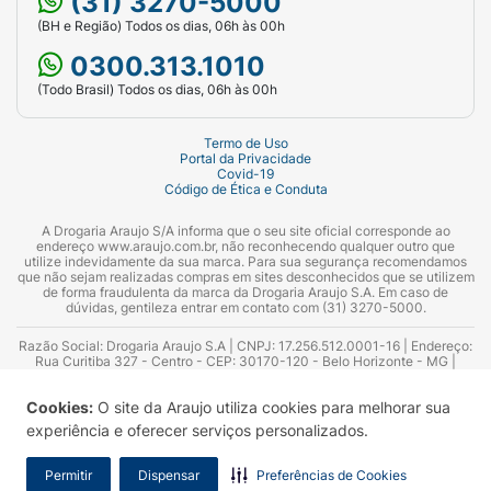
(31) 3270-5000
(BH e Região) Todos os dias, 06h às 00h
0300.313.1010
(Todo Brasil) Todos os dias, 06h às 00h
Termo de Uso
Portal da Privacidade
Covid-19
Código de Ética e Conduta
A Drogaria Araujo S/A informa que o seu site oficial corresponde ao
endereço www.araujo.com.br, não reconhecendo qualquer outro que
utilize indevidamente da sua marca. Para sua segurança recomendamos
que não sejam realizadas compras em sites desconhecidos que se utilizem
de forma fraudulenta da marca da Drogaria Araujo S.A. Em caso de
dúvidas, gentileza entrar em contato com (31) 3270-5000.
Razão Social: Drogaria Araujo S.A | CNPJ: 17.256.512.0001-16 | Endereço:
Rua Curitiba 327 - Centro - CEP: 30170-120 - Belo Horizonte - MG |
Telefones: 0300.313.1010 e (31) 3270-5000 Horário de funcionamento -
06:00h às 00:00h | Consultores técnicos responsáveis: Hairton Ayres
Cookies:
O site da Araujo utiliza cookies para melhorar sua
Azevedo Guimarães – CRF 10.965 | Yasmin Silva Alvarenga – CRF 52.584 -
Consultor substituto: Thiago Aguiar Pinheiro - CRF Nº 13.748. Alvará
experiência e oferecer serviços personalizados.
Sanitário: 2025020713 | Autorização de Funcionamento da Empresa (AFE):
7.16355-1
Permitir
Dispensar
Preferências de Cookies