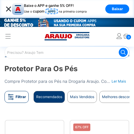
×
Baixe o APP e ganhe 5% OFF!
Baixar
cupom
Use o
APP5
na primeira compra
0
Araujo
Saúde e Bem Estar
Fisioterapia e Atividade Física
Protetor Para Os Pés
Compre Protetor para os Pés na Drogaria Araujo. Conforto e cuidado para os seus pés. Entrega para todo o Brasil.
Ler Mais
Filtrar
Recomendados
Mais Vendidos
Melhores desconto
67% OFF