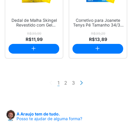
Dedal de Malha Skingel
Corretivo para Joanete
Revestido com Gel
Tenys Pé Tamanho 34/38
Tamanho Pequeno ...
com 1 Par
R$39,99
R$39,29
R$11,99
R$13,89
1
2
3
A Araujo tem de tudo.
Posso te ajudar de alguma forma?