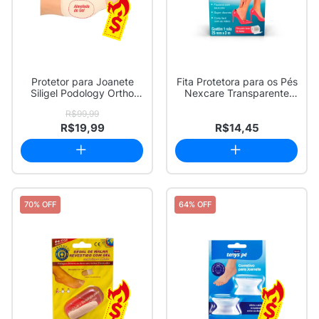
Protetor para Joanete
Fita Protetora para os Pés
Siligel Podology Ortho
Nexcare Transparente
Pauher Taman...
25mm x 3m...
R$99,99
R$19,99
R$14,45
70% OFF
64% OFF