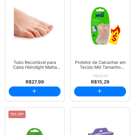
Tubo Recortável para
Protetor de Calcanhar em
Calos Hidrolight Malha
Tecido Mió Tamanho
Revestida com...
Único 1 Par
R$46,99
R$27,99
R$15,29
70% OFF