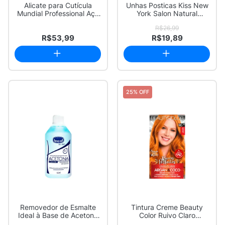
Alicate para Cutícula
Unhas Posticas Kiss New
Mundial Professional Aço
York Salon Natural
Inox com 1...
Amendoada Médi...
R$26,99
R$53,99
R$19,89
25% OFF
Removedor de Esmalte
Tintura Creme Beauty
Ideal à Base de Acetona
Color Ruivo Claro
100ml
Indecifrável 96.44