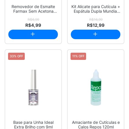
Removedor de Esmalte
Kit Alicate para Cutícula +
Farmax Sem Acetona
Espátula Dupla Mundial
Cheirinho de Uva ...
Style ...
R$6,99
R$16,99
R$4,99
R$12,99
33% OFF
11% OFF
Base para Unha Ideal
Amaciante de Cutículas e
Extra Brilho com 9ml
Calos Repos 120ml