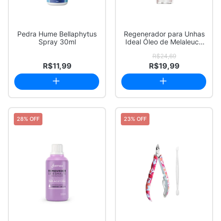
Pedra Hume Bellaphytus
Regenerador para Unhas
Spray 30ml
Ideal Óleo de Melaleuca
9ml
R$24,69
R$11,99
R$19,99
28% OFF
23% OFF