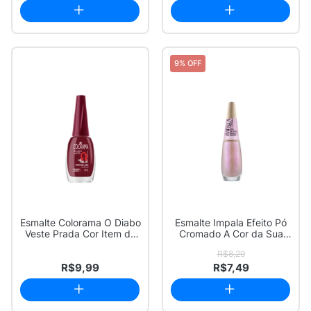
9% OFF
Esmalte Colorama O Diabo
Esmalte Impala Efeito Pó
Veste Prada Cor Item de
Cromado A Cor da Sua
Luxo Cre...
Moda Cor As...
R$8,29
R$9,99
R$7,49