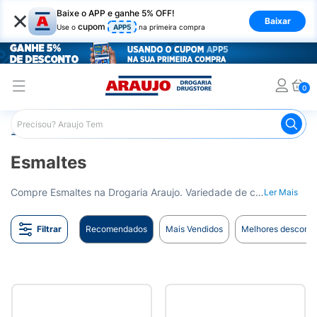
×
Baixe o APP e ganhe 5% OFF!
Baixar
cupom
Use o
APP5
na primeira compra
0
Araujo
Beleza e Cuidados
Unhas
Esmaltes
Esmaltes
Compre Esmaltes na Drogaria Araujo. Variedade de cores e marcas para deixar suas unhas lindas. Entrega para todo o Brasil.
Ler Mais
Filtrar
Recomendados
Mais Vendidos
Melhores desconto