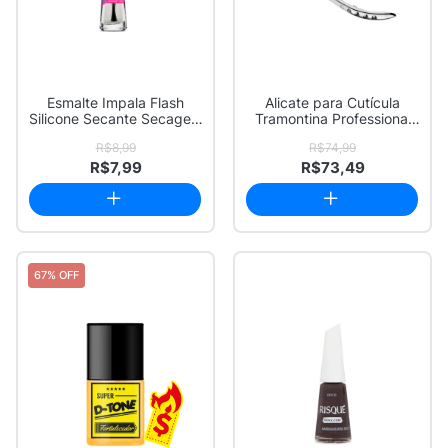
Esmalte Impala Flash
Alicate para Cutícula
Silicone Secante Secagem
Tramontina Professional
Ultra Rápid...
Aço Inox 1 ...
R$8,99
R$74,99
R$7,99
R$73,49
67% OFF