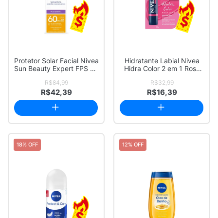
Protetor Solar Facial Nivea
Hidratante Labial Nivea
Sun Beauty Expert FPS 60
Hidra Color 2 em 1 Rosa
Sens...
Pink 4,8g
R$84,99
R$32,99
R$42,39
R$16,39
18% OFF
12% OFF