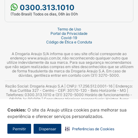
0300.313.1010
(Todo Brasil) Todos os dias, 06h às 00h
Termo de Uso
Portal da Privacidade
Covid-19
Código de Ética e Conduta
A Drogaria Araujo S/A informa que o seu site oficial corresponde ao
endereço www.araujo.com.br, não reconhecendo qualquer outro que
utilize indevidamente da sua marca. Para sua segurança recomendamos
que não sejam realizadas compras em sites desconhecidos que se utilizem
de forma fraudulenta da marca da Drogaria Araujo S.A. Em caso de
dúvidas, gentileza entrar em contato com (31) 3270-5000.
Razão Social: Drogaria Araujo S.A | CNPJ: 17.256.512.0001-16 | Endereço:
Rua Curitiba 327 - Centro - CEP: 30170-120 - Belo Horizonte - MG |
Telefones: 0300.313.1010 e (31) 3270-5000 Horário de funcionamento -
06:00h às 00:00h | Consultores técnicos responsáveis: Hairton Ayres
Azevedo Guimarães – CRF 10.965 | Yasmin Silva Alvarenga – CRF 52.584 -
Consultor substituto: Thiago Aguiar Pinheiro - CRF Nº 13.748. Alvará
Cookies:
O site da Araujo utiliza cookies para melhorar sua
Sanitário: 2025020713 | Autorização de Funcionamento da Empresa (AFE):
experiência e oferecer serviços personalizados.
7.16355-1
Permitir
Dispensar
Preferências de Cookies