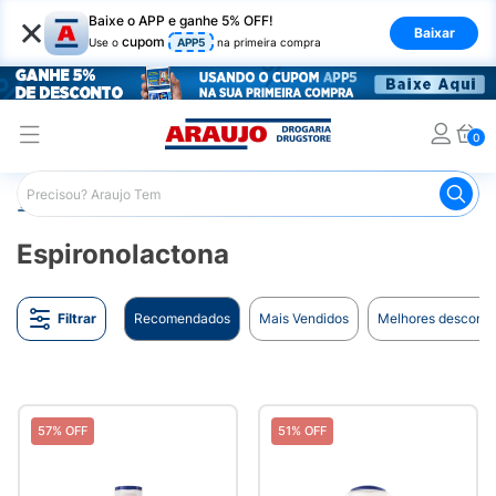
×
Baixe o APP e ganhe 5% OFF!
Baixar
cupom
Use o
APP5
na primeira compra
0
Araujo
Marcas
Espironolactona
Espironolactona
Filtrar
Recomendados
Mais Vendidos
Melhores desconto
57% OFF
51% OFF