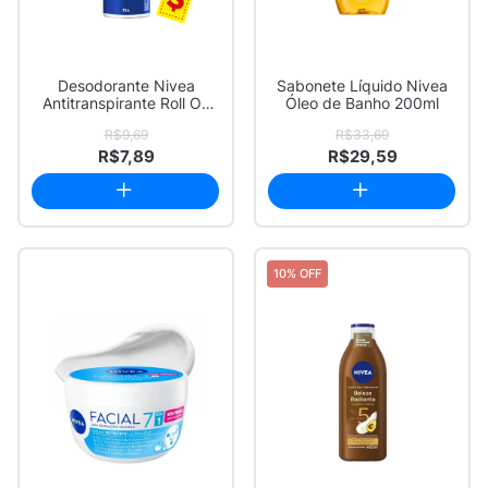
Desodorante Nivea
Sabonete Líquido Nivea
Antitranspirante Roll On
Óleo de Banho 200ml
Protect & Care...
R$9,69
R$33,69
R$7,89
R$29,59
10% OFF