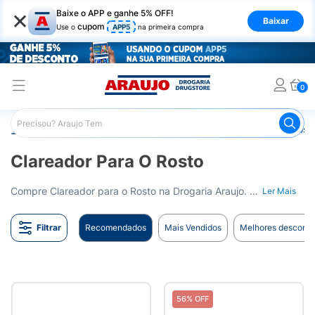
×
Baixe o APP e ganhe 5% OFF!
Baixar
cupom
Use o
APP5
na primeira compra
0
Araujo
Dermocosméticos
Dermocosméticos para o Rost
Clareador Para O Rosto
Compre Clareador para o Rosto na Drogaria Araujo. Renove e ilumine a pele do seu rosto. Entrega para todo o Brasil.
Ler Mais
Filtrar
Recomendados
Mais Vendidos
Melhores desconto
56% OFF