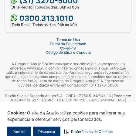
(31) 3270-5000
(BH e Região) Todos os dias, 06h às 00h
0300.313.1010
(Todo Brasil) Todos os dias, 06h às 00h
Termo de Uso
Portal da Privacidade
Covid-19
Código de Ética e Conduta
A Drogaria Araujo S/A informa que o seu site oficial corresponde ao
endereço www.araujo.com.br, não reconhecendo qualquer outro que
utilize indevidamente da sua marca. Para sua segurança recomendamos
que não sejam realizadas compras em sites desconhecidos que se utilizem
de forma fraudulenta da marca da Drogaria Araujo S.A. Em caso de
dúvidas, gentileza entrar em contato com (31) 3270-5000.
Razão Social: Drogaria Araujo S.A | CNPJ: 17.256.512.0001-16 | Endereço:
Rua Curitiba 327 - Centro - CEP: 30170-120 - Belo Horizonte - MG |
Telefones: 0300.313.1010 e (31) 3270-5000 Horário de funcionamento -
06:00h às 00:00h | Consultores técnicos responsáveis: Hairton Ayres
Cookies:
O site da Araujo utiliza cookies para melhorar sua
Azevedo Guimarães – CRF 10.965 | Yasmin Silva Alvarenga – CRF 52.584 -
Consultor substituto: Thiago Aguiar Pinheiro - CRF Nº 13.748. Alvará
experiência e oferecer serviços personalizados.
Sanitário: 2025020713 | Autorização de Funcionamento da Empresa (AFE):
7.16355-1
Permitir
Dispensar
Preferências de Cookies