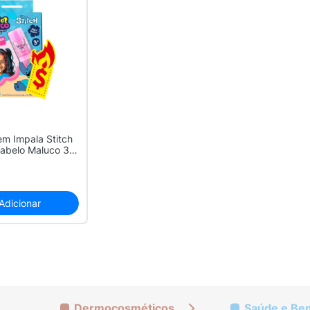
em Impala Stitch
Cabelo Maluco 3+
Adicionar
Dermocosméticos
Saúde e Be