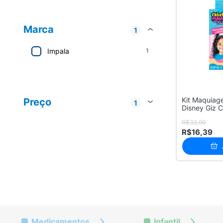
Marca
1
Impala
1
Mondial
1
Kit Maquiag
Preço
1
Disney Giz 
Até R$ 20
1
A...
R$32,99
R$16,39
Medicamentos
Infantil