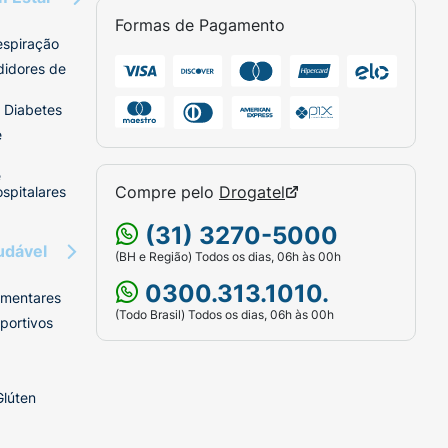
Formas de Pagamento
espiração
didores de
 Diabetes
e
e
Compre pelo
Drogatel
spitalares
(31) 3270-5000
udável
(BH e Região) Todos os dias, 06h às 00h
0300.313.1010.
imentares
(Todo Brasil) Todos os dias, 06h às 00h
portivos
Glúten