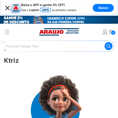
×
Baixe o APP e ganhe 5% OFF!
Baixar
cupom
Use o
APP5
na primeira compra
0
Araujo
Marcas
Ktriz
Ktriz