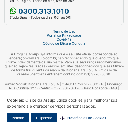
(BH e Região) Todos os dias, 06h às 00h
0300.313.1010
(Todo Brasil) Todos os dias, 06h às 00h
Termo de Uso
Portal da Privacidade
Covid-19
Código de Ética e Conduta
A Drogaria Araujo S/A informa que o seu site oficial corresponde ao
endereço www.araujo.com.br, não reconhecendo qualquer outro que
utilize indevidamente da sua marca. Para sua segurança recomendamos
que não sejam realizadas compras em sites desconhecidos que se utilizem
de forma fraudulenta da marca da Drogaria Araujo S.A. Em caso de
dúvidas, gentileza entrar em contato com (31) 3270-5000.
Razão Social: Drogaria Araujo S.A | CNPJ: 17.256.512.0001-16 | Endereço:
Rua Curitiba 327 - Centro - CEP: 30170-120 - Belo Horizonte - MG |
Telefones: 0300.313.1010 e (31) 3270-5000 Horário de funcionamento -
06:00h às 00:00h | Consultores técnicos responsáveis: Hairton Ayres
Cookies:
O site da Araujo utiliza cookies para melhorar sua
Azevedo Guimarães – CRF 10.965 | Yasmin Silva Alvarenga – CRF 52.584 -
Consultor substituto: Thiago Aguiar Pinheiro - CRF Nº 13.748. Alvará
experiência e oferecer serviços personalizados.
Sanitário: 2025020713 | Autorização de Funcionamento da Empresa (AFE):
7.16355-1
Permitir
Dispensar
Preferências de Cookies