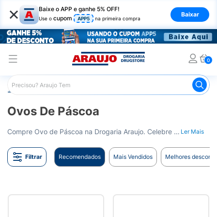
×
Baixe o APP e ganhe 5% OFF!
Baixar
cupom
Use o
APP5
na primeira compra
0
Araujo
Mercado
Chocolates
Ovos de Páscoa
Ovos De Páscoa
Compre Ovo de Páscoa na Drogaria Araujo. Celebre a Páscoa com sabor e alegria. Entrega para todo o Brasil.
Ler Mais
Filtrar
Recomendados
Mais Vendidos
Melhores desconto