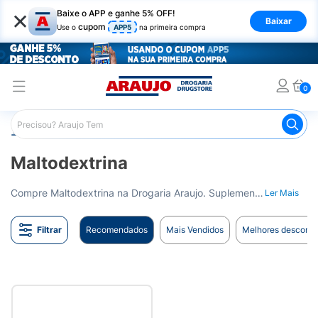
×
Baixe o APP e ganhe 5% OFF!
Baixar
cupom
Use o
APP5
na primeira compra
0
Araujo
Nutrição Saudável
Suplementos Esportivos
Ma
Maltodextrina
Compre Maltodextrina na Drogaria Araujo. Suplemento energético para aumentar a performance nos treinos. Entrega para todo o Brasil.
Ler Mais
Filtrar
Recomendados
Mais Vendidos
Melhores desconto