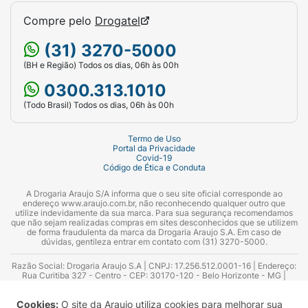
Compre pelo
Drogatel
(31) 3270-5000
(BH e Região) Todos os dias, 06h às 00h
0300.313.1010
(Todo Brasil) Todos os dias, 06h às 00h
Termo de Uso
Portal da Privacidade
Covid-19
Código de Ética e Conduta
A Drogaria Araujo S/A informa que o seu site oficial corresponde ao
endereço www.araujo.com.br, não reconhecendo qualquer outro que
utilize indevidamente da sua marca. Para sua segurança recomendamos
que não sejam realizadas compras em sites desconhecidos que se utilizem
de forma fraudulenta da marca da Drogaria Araujo S.A. Em caso de
dúvidas, gentileza entrar em contato com (31) 3270-5000.
Razão Social: Drogaria Araujo S.A | CNPJ: 17.256.512.0001-16 | Endereço:
Rua Curitiba 327 - Centro - CEP: 30170-120 - Belo Horizonte - MG |
Telefones: 0300.313.1010 e (31) 3270-5000 Horário de funcionamento -
06:00h às 00:00h | Consultores técnicos responsáveis: Hairton Ayres
Cookies:
O site da Araujo utiliza cookies para melhorar sua
Azevedo Guimarães – CRF 10.965 | Yasmin Silva Alvarenga – CRF 52.584 -