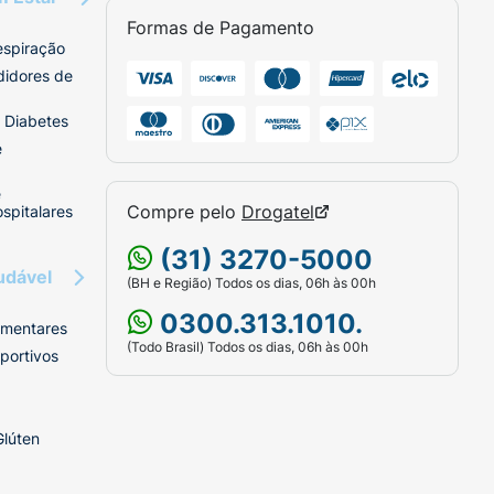
Formas de Pagamento
espiração
didores de
 Diabetes
e
e
Compre pelo
Drogatel
spitalares
(31) 3270-5000
udável
(BH e Região) Todos os dias, 06h às 00h
0300.313.1010.
imentares
(Todo Brasil) Todos os dias, 06h às 00h
portivos
Glúten