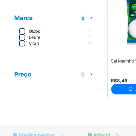
Marca
3
Globo
1
Lebre
1
Vitao
1
Sal Marinho 
Comercial Dahana
1
Lebre
1
Preço
1
Vitão
1
R$8,49
Até R$ 20
3
Medicamentos
Infantil