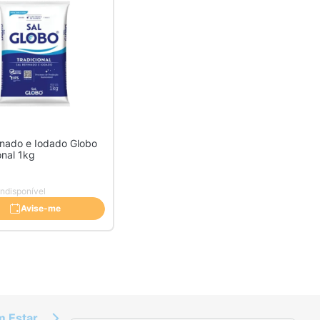
inado e Iodado Globo
onal 1kg
Indisponível
Avise-me
m Estar