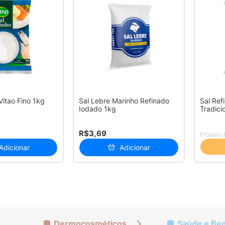
Vitao Fino 1kg
Sal Lebre Marinho Refinado
Sal Ref
Iodado 1kg
Tradici
R$3,69
Produto 
Adicionar
Adicionar
Dermocosméticos
Saúde e Be