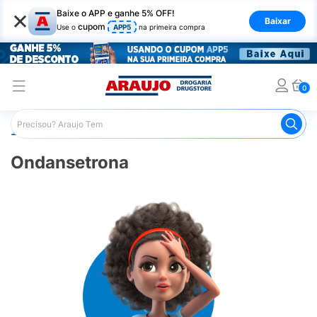
×
Baixe o APP e ganhe 5% OFF!
Baixar
cupom
Use o
APP5
na primeira compra
0
Araujo
Marcas
Ondansetrona
Ondansetrona