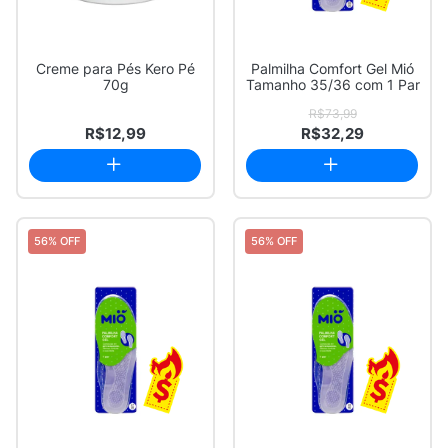
Creme para Pés Kero Pé
Palmilha Comfort Gel Mió
70g
Tamanho 35/36 com 1 Par
R$73,99
R$12,99
R$32,29
56% OFF
56% OFF