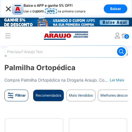
×
Baixe o APP e ganhe 5% OFF!
Baixar
cupom
Use o
APP5
na primeira compra
0
Araujo
Saúde e Bem Estar
Ortopédicos
Palmilha Ort
Palmilha Ortopédica
Compre Palmilha Ortopédica na Drogaria Araujo. Conforto e alívio para os seus pés. Entrega para todo o Brasil.
Ler Mais
Filtrar
Recomendados
Mais Vendidos
Melhores desconto