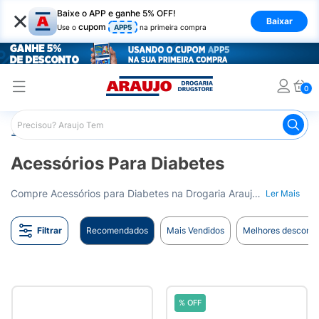
×
Baixe o APP e ganhe 5% OFF!
Baixar
cupom
Use o
APP5
na primeira compra
0
Araujo
Saúde e Bem Estar
Acessórios para Diabetes
Acessórios Para Diabetes
Compre Acessórios para Diabetes na Drogaria Araujo. Produtos essenciais para o controle diário do diabetes. Entrega para todo o Brasil.
Ler Mais
Filtrar
Recomendados
Mais Vendidos
Melhores desconto
% OFF