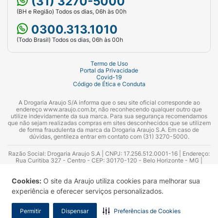
(31) 3270-5000
(BH e Região) Todos os dias, 06h às 00h
0300.313.1010
(Todo Brasil) Todos os dias, 06h às 00h
Termo de Uso
Portal da Privacidade
Covid-19
Código de Ética e Conduta
A Drogaria Araujo S/A informa que o seu site oficial corresponde ao
endereço www.araujo.com.br, não reconhecendo qualquer outro que
utilize indevidamente da sua marca. Para sua segurança recomendamos
que não sejam realizadas compras em sites desconhecidos que se utilizem
de forma fraudulenta da marca da Drogaria Araujo S.A. Em caso de
dúvidas, gentileza entrar em contato com (31) 3270-5000.
Razão Social: Drogaria Araujo S.A | CNPJ: 17.256.512.0001-16 | Endereço:
Rua Curitiba 327 - Centro - CEP: 30170-120 - Belo Horizonte - MG |
Telefones: 0300.313.1010 e (31) 3270-5000 Horário de funcionamento -
06:00h às 00:00h | Consultores técnicos responsáveis: Hairton Ayres
Cookies:
O site da Araujo utiliza cookies para melhorar sua
Azevedo Guimarães – CRF 10.965 | Yasmin Silva Alvarenga – CRF 52.584 -
Consultor substituto: Thiago Aguiar Pinheiro - CRF Nº 13.748. Alvará
experiência e oferecer serviços personalizados.
Sanitário: 2025020713 | Autorização de Funcionamento da Empresa (AFE):
7.16355-1
Permitir
Dispensar
Preferências de Cookies