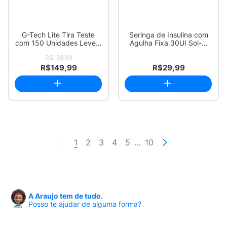
G-Tech Lite Tira Teste
Seringa de Insulina com
com 150 Unidades Leve 3
Agulha Fixa 30UI Sol-M
Pague 2
0.3ml 31G ...
R$159,99
R$149,99
R$29,99
1
2
3
4
5
…
10
A Araujo tem de tudo.
Posso te ajudar de alguma forma?