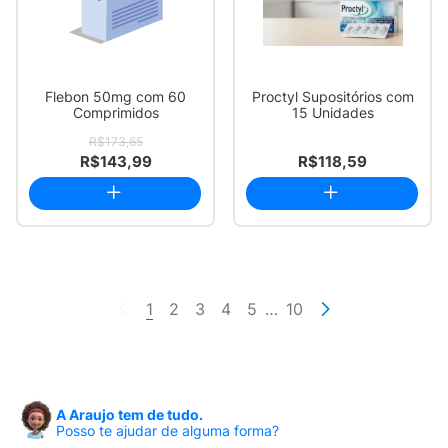
Flebon 50mg com 60
Proctyl Supositórios com
Comprimidos
15 Unidades
R$173,65
R$143,99
R$118,59
1
2
3
4
5
…
10
A Araujo tem de tudo.
Posso te ajudar de alguma forma?