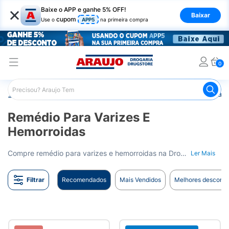
×
Baixe o APP e ganhe 5% OFF!
Baixar
cupom
Use o
APP5
na primeira compra
0
Araujo
Medicamentos
Remédio para o Sistema Circulató
Remédio Para Varizes E
Hemorroidas
Compre remédio para varizes e hemorroidas na Drogaria Araujo. Alivie o desconforto e melhore a saúde vascular. Entrega para todo o Brasil.
Ler Mais
Filtrar
Recomendados
Mais Vendidos
Melhores desconto