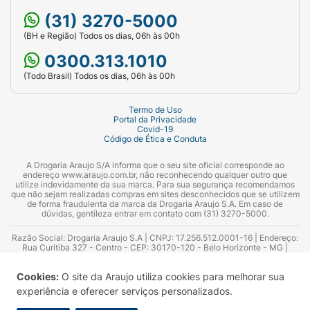
(31) 3270-5000
(BH e Região) Todos os dias, 06h às 00h
0300.313.1010
(Todo Brasil) Todos os dias, 06h às 00h
Termo de Uso
Portal da Privacidade
Covid-19
Código de Ética e Conduta
A Drogaria Araujo S/A informa que o seu site oficial corresponde ao
endereço www.araujo.com.br, não reconhecendo qualquer outro que
utilize indevidamente da sua marca. Para sua segurança recomendamos
que não sejam realizadas compras em sites desconhecidos que se utilizem
de forma fraudulenta da marca da Drogaria Araujo S.A. Em caso de
dúvidas, gentileza entrar em contato com (31) 3270-5000.
Razão Social: Drogaria Araujo S.A | CNPJ: 17.256.512.0001-16 | Endereço:
Rua Curitiba 327 - Centro - CEP: 30170-120 - Belo Horizonte - MG |
Telefones: 0300.313.1010 e (31) 3270-5000 Horário de funcionamento -
06:00h às 00:00h | Consultores técnicos responsáveis: Hairton Ayres
Cookies:
O site da Araujo utiliza cookies para melhorar sua
Azevedo Guimarães – CRF 10.965 | Yasmin Silva Alvarenga – CRF 52.584 -
Consultor substituto: Thiago Aguiar Pinheiro - CRF Nº 13.748. Alvará
experiência e oferecer serviços personalizados.
Sanitário: 2025020713 | Autorização de Funcionamento da Empresa (AFE):
7.16355-1