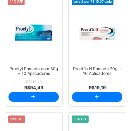
14% OFF
Leve 2 por
R$ 16,07
cada
Proctyl Pomada com 30g
Proctfis H Pomada 20g +
+ 10 Aplicadores
10 Aplicadores
R$110,49
R$94,49
R$19,19
23% OFF
30% OFF