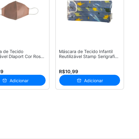
a de Tecido
Máscara de Tecido Infantil
zável Dlaport Cor Rosa
Reutilizável Stamp Serigrafia
ade
...
59
R$10,99
Adicionar
Adicionar