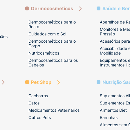
Dermocosméticos
Saúde e Be
Dermocosméticos para o
Aparelhos de R
Rosto
Monitores e Me
Cuidados com o Sol
Pressão
mães
Dermocosméticos para o
Acessórios para
Corpo
Acessibilidade 
Nutricosméticos
Mobilidade
Dermocosméticos para os
Equipamentos 
Cabelos
Instrumentos Ho
Pet Shop
Nutrição Sa
Cachorros
Suplementos Al
Gatos
Suplementos Es
Medicamentos Veterinários
Alimentos Diet
Outros Pets
Barrinhas
Alimentos sem 