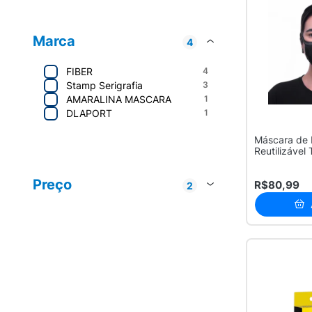
Marca
4
FIBER
4
Stamp Serigrafia
3
AMARALINA MASCARA
1
DLAPORT
1
Máscara de 
Reutilizável
Fiber
4
Stamp Serigrafia
3
Preço
R$80,99
2
AMARALINA
1
Até R$ 20
5
LP Industrial Eireli
1
R$ 50 - R$ 100
4