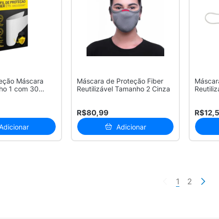
teção Máscara
Máscara de Proteção Fiber
Máscar
ho 1 com 30
Reutilizável Tamanho 2 Cinza
Reutili
1 Unid
R$80,99
R$12,
Adicionar
Adicionar
1
2