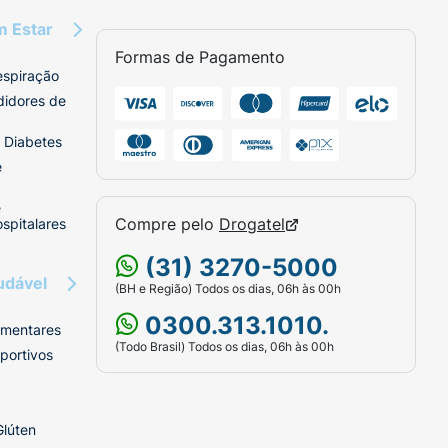
m Estar
Formas de Pagamento
espiração
didores de
 Diabetes
e
e
Compre pelo
Drogatel
spitalares
(31) 3270-5000
udável
(BH e Região) Todos os dias, 06h às 00h
0300.313.1010.
imentares
(Todo Brasil) Todos os dias, 06h às 00h
portivos
Glúten