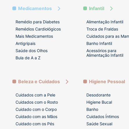
Medicamentos
Infantil
Remédio para Diabetes
Alimentação Infantil
Remédios Cardiológicos
Troca de Fraldas
Mais Medicamentos
Cuidados para as Ma
Antigripais
Banho Infantil
Saúde dos Olhos
Acessórios para
Alimentação Infantil
Bula de A a Z
Beleza e Cuidados
Higiene Pessoal
Cuidados com a Pele
Desodorante
Cuidados com o Rosto
Higiene Bucal
Cuidado com o Corpo
Banho
Cuidado com as Mãos
Cuidados Íntimos
Cuidado com os Pés
Saúde Sexual