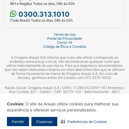
(BH e Região) Todos os dias, 06h às 00h
0300.313.1010
(Todo Brasil) Todos os dias, 06h às 00h
Termo de Uso
Portal da Privacidade
Covid-19
Código de Ética e Conduta
A Drogaria Araujo S/A informa que o seu site oficial corresponde ao
endereço www.araujo.com.br, não reconhecendo qualquer outro que
utilize indevidamente da sua marca. Para sua segurança recomendamos
que não sejam realizadas compras em sites desconhecidos que se utilizem
de forma fraudulenta da marca da Drogaria Araujo S.A. Em caso de
dúvidas, gentileza entrar em contato com (31) 3270-5000.
Razão Social: Drogaria Araujo S.A | CNPJ: 17.256.512.0001-16 | Endereço:
Rua Curitiba 327 - Centro - CEP: 30170-120 - Belo Horizonte - MG |
Telefones: 0300.313.1010 e (31) 3270-5000 Horário de funcionamento -
06:00h às 00:00h | Consultores técnicos responsáveis: Hairton Ayres
Cookies:
O site da Araujo utiliza cookies para melhorar sua
Azevedo Guimarães – CRF 10.965 | Yasmin Silva Alvarenga – CRF 52.584 -
Consultor substituto: Thiago Aguiar Pinheiro - CRF Nº 13.748. Alvará
experiência e oferecer serviços personalizados.
Sanitário: 2025020713 | Autorização de Funcionamento da Empresa (AFE):
7.16355-1
Permitir
Dispensar
Preferências de Cookies