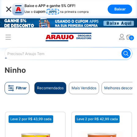
×
Baixe o APP e ganhe 5% OFF!
Baixar
cupom
Use o
APP5
na primeira compra
0
Araujo
Marcas
Ninho
Ninho
Filtrar
Recomendados
Mais Vendidos
Melhores desconto
Leve 2 por
R$ 43,99
cada
Leve 2 por
R$ 42,99
cada