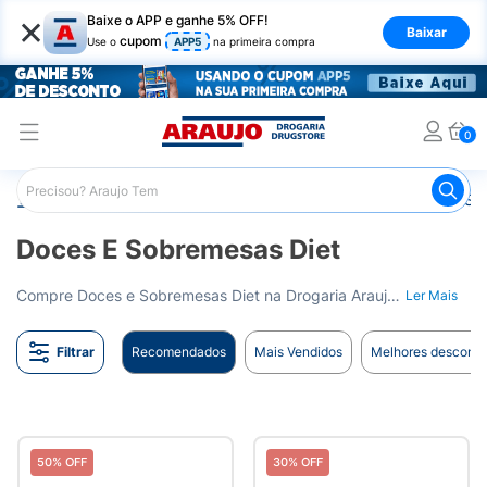
×
Baixe o APP e ganhe 5% OFF!
Baixar
cupom
Use o
APP5
na primeira compra
0
Araujo
Nutrição Saudável
Alimentos Diet
Doces e So
Doces E Sobremesas Diet
Compre Doces e Sobremesas Diet na Drogaria Araujo. Opções deliciosas para quem segue uma dieta sem açúcar. Entrega para todo o Brasil.
Ler Mais
Filtrar
Recomendados
Mais Vendidos
Melhores desconto
50% OFF
30% OFF