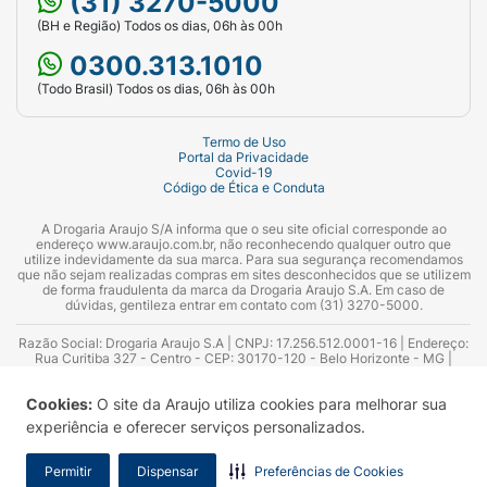
(31) 3270-5000
(BH e Região) Todos os dias, 06h às 00h
0300.313.1010
(Todo Brasil) Todos os dias, 06h às 00h
Termo de Uso
Portal da Privacidade
Covid-19
Código de Ética e Conduta
A Drogaria Araujo S/A informa que o seu site oficial corresponde ao
endereço www.araujo.com.br, não reconhecendo qualquer outro que
utilize indevidamente da sua marca. Para sua segurança recomendamos
que não sejam realizadas compras em sites desconhecidos que se utilizem
de forma fraudulenta da marca da Drogaria Araujo S.A. Em caso de
dúvidas, gentileza entrar em contato com (31) 3270-5000.
Razão Social: Drogaria Araujo S.A | CNPJ: 17.256.512.0001-16 | Endereço:
Rua Curitiba 327 - Centro - CEP: 30170-120 - Belo Horizonte - MG |
Telefones: 0300.313.1010 e (31) 3270-5000 Horário de funcionamento -
06:00h às 00:00h | Consultores técnicos responsáveis: Hairton Ayres
Cookies:
O site da Araujo utiliza cookies para melhorar sua
Azevedo Guimarães – CRF 10.965 | Yasmin Silva Alvarenga – CRF 52.584 -
Consultor substituto: Thiago Aguiar Pinheiro - CRF Nº 13.748. Alvará
experiência e oferecer serviços personalizados.
Sanitário: 2025020713 | Autorização de Funcionamento da Empresa (AFE):
7.16355-1
Permitir
Dispensar
Preferências de Cookies