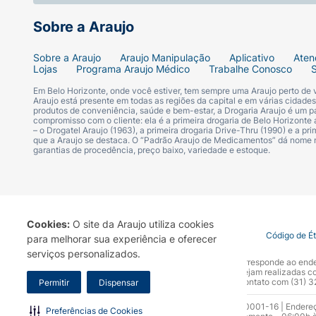
Sobre a Araujo
Sobre a Araujo
Araujo Manipulação
Aplicativo
Aten
Lojas
Programa Araujo Médico
Trabalhe Conosco
Em Belo Horizonte, onde você estiver, tem sempre uma Araujo perto de
Araujo está presente em todas as regiões da capital e em várias cidade
produtos de conveniência, saúde e bem-estar, a Drogaria Araujo é um pa
compromisso com o cliente: ela é a primeira drogaria de Belo Horizonte a
– o Drogatel Araujo (1963), a primeira drogaria Drive-Thru (1990) e a 
que a Araujo se destaca. O “Padrão Araujo de Medicamentos” dá nome
garantias de procedência, preço baixo, variedade e estoque.
Cookies:
O site da Araujo utiliza cookies
Termo de Uso
Portal da Privacidade
Covid-19
Código de É
para melhorar sua experiência e oferecer
serviços personalizados.
A Drogaria Araujo S/A informa que o seu site oficial corresponde ao e
marca. Para sua segurança recomendamos que não sejam realizadas com
Araujo S.A. Em caso de dúvidas, gentileza entrar em contato com (31)
Permitir
Dispensar
Razão Social: Drogaria Araujo S.A | CNPJ: 17.256.512.0001-16 | Endere
Preferências de Cookies