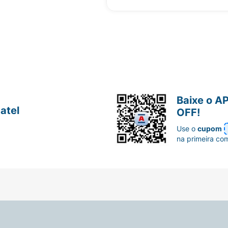
Baixe o A
atel
OFF!
Use o
cupom
na primeira co