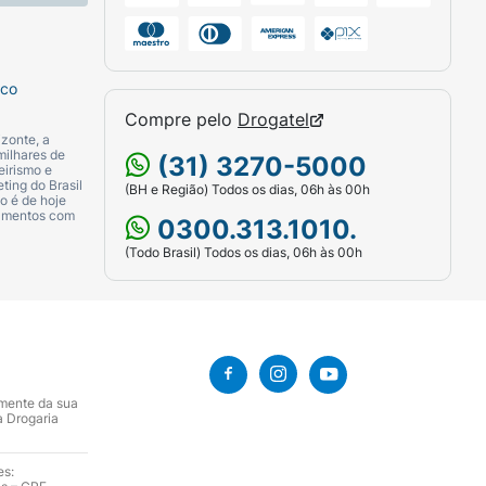
sco
Compre pelo
Drogatel
zonte, a
milhares de
(31) 3270-5000
eirismo e
ting do Brasil
(BH e Região) Todos os dias, 06h às 00h
o é de hoje
camentos com
0300.313.1010.
(Todo Brasil) Todos os dias, 06h às 00h
amente da sua
a Drogaria
es: