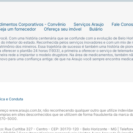
dimentos Corporativos - Convênio
Serviços Araujo
Fale Cono
Seja um fornecedor
Ofereça seu imóvel
Bulário
 você. Com uma história centenária que se confunde com a evolução de Belo Hori
s do interior do estado. Reconhecida pelos serviços inovadores e com um mix de 
trimônio dos mineiros. Essa trajetória de sucesso é também uma história de pion
 oferecer o plantão 24 horas (1933), a primeira a oferecer o serviço de telemarke
primeira rede a implantar o modelo drugstore. Na área de medicamentos, também nã
 novo para uma confiança antiga: de que na Araujo você sempre encontra medi
tica e Conduta
ndereço www.araujo.com.br, não reconhecendo qualquer outro que utilize indevid
pras em sites desconhecidos que se utilizem de forma fraudulenta da marca d
 3270-5000.
ço: Rua Curitiba 327 - Centro - CEP: 30170-120 - Belo Horizonte - MG | Telefon