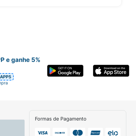
PP e ganhe 5%
APP5
mpra
Formas de Pagamento